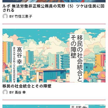
ルポ 無法労働――非正規公務員の荒野（5）ツケは住民に回
される
BY
竹信三恵子
移民の社会統合とその障壁
BY
髙谷 幸