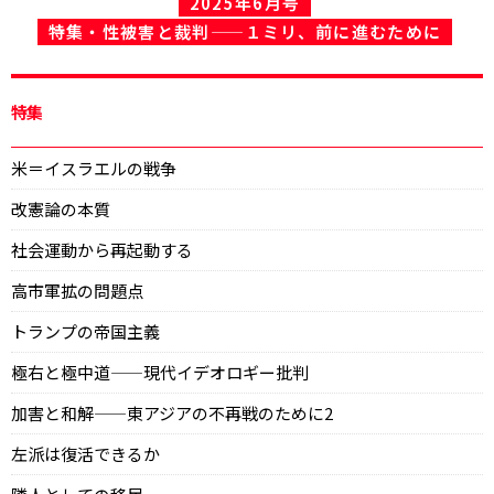
2025年6月号
特集・性被害と裁判——１ミリ、前に進むために
特集
米＝イスラエルの戦争
改憲論の本質
社会運動から再起動する
高市軍拡の問題点
トランプの帝国主義
極右と極中道——現代イデオロギー批判
加害と和解——東アジアの不再戦のために2
左派は復活できるか