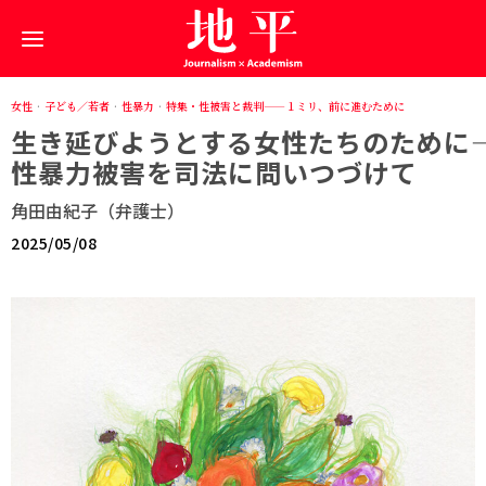
女性
·
子ども／若者
·
性暴力
·
特集・性被害と裁判——１ミリ、前に進むために
生き延びようとする女性たちのために――
性暴力被害を司法に問いつづけて
角田由紀子（弁護士）
2025/05/08