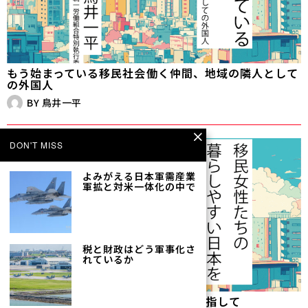
もう始まっている移民社会――働く仲間、地域の隣人として
の外国人
BY
鳥井一平
DON'T MISS
よみがえる日本軍需産業――
軍拡と対米一体化の中で
税と財政はどう軍事化さ
れているか
移民女性たちの暮らしやすい日本を目指して