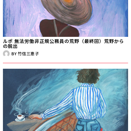
ルポ 無法労働――非正規公務員の荒野（最終回）荒野から
の脱出
BY
竹信三恵子