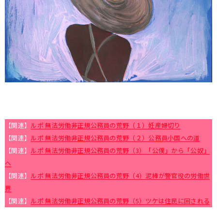
【関連】
ルポ 無法労働――非正規公務員の荒野（１）妊産婦切り
【関連】
ルポ 無法労働――非正規公務員の荒野（２）公務員小国への道
【関連】
ルポ 無法労働――非正規公務員の荒野（3）「公僕」から「公奴」
へ
【関連】
ルポ 無法労働――非正規公務員の荒野（4）泥棒が警官役の労働世
界
【関連】
ルポ 無法労働――非正規公務員の荒野（5）ツケは住民に回される