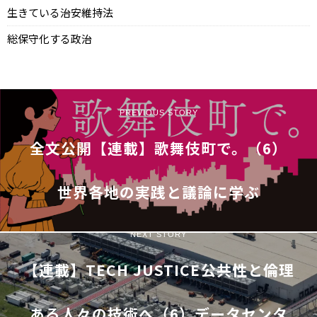
生きている治安維持法
総保守化する政治
PREVIOUS STORY
全文公開【連載】歌舞伎町で。（6）
世界各地の実践と議論に学ぶ
NEXT STORY
【連載】TECH JUSTICE――公共性と倫理
ある人々の技術へ（6）データセンタ