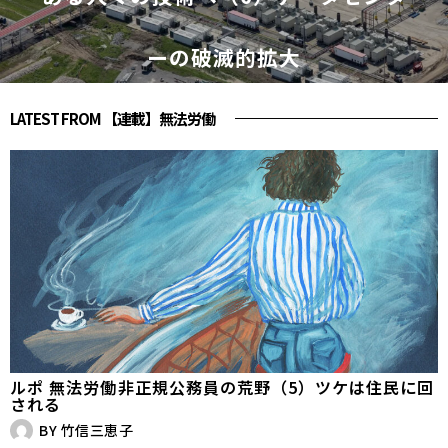
ーの破滅的拡大
LATEST FROM 【連載】無法労働
ルポ 無法労働――非正規公務員の荒野（5）ツケは住民に回
される
BY
竹信三恵子