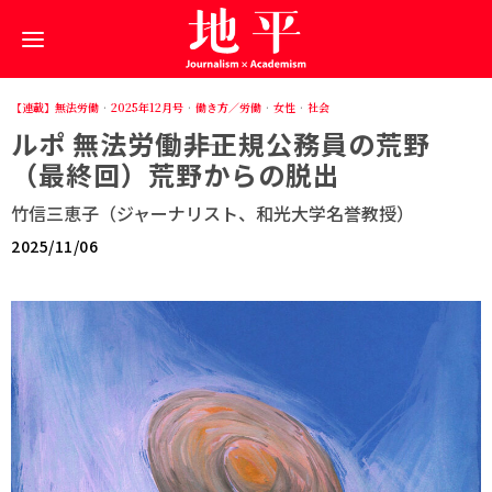
【連載】無法労働
·
2025年12月号
·
働き方／労働
·
女性
·
社会
ルポ 無法労働――非正規公務員の荒野
（最終回）荒野からの脱出
竹信三恵子（ジャーナリスト、和光大学名誉教授）
2025/11/06