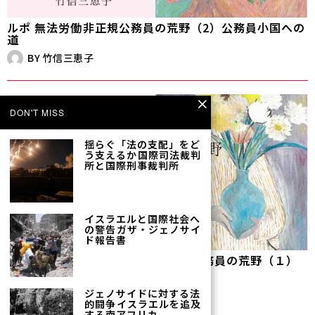
ルポ 無法労働――非正規公務員の荒野（2）公務員小国への
道
BY
竹信三恵子
DON'T MISS
揺らぐ「法の支配」をど
う支えるか――国際司法裁判
所と国際刑事裁判所
イスラエルと国際社会へ
の警告――ガザ・ジェノサイ
ド報告書
【全文公開】ルポ 無法労働――非正規公務員の荒野（１）
妊産婦切り
BY
竹信三恵子
ジェノサイドに対する法
的闘争――イスラエルを追及
する南アフリカ