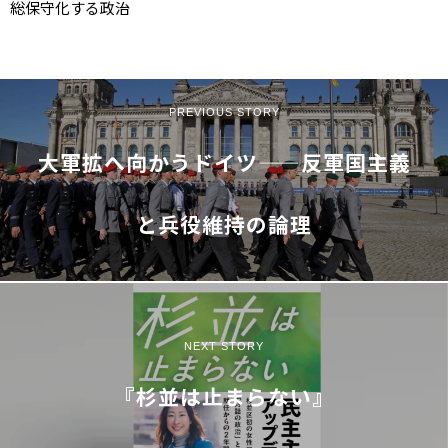
総保守化する政治
PREVIOUS STORY
大軍拡へ向かうドイツ——反軍国主義
と兵役維持の論理
NEXT STORY
『杉並は止まらない』