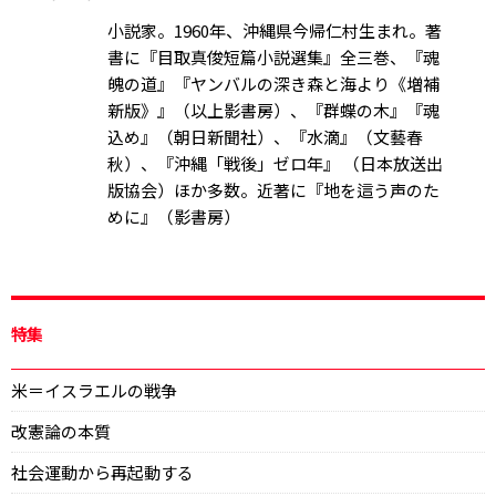
小説家。1960年、沖縄県今帰仁村生まれ。著
書に『目取真俊短篇小説選集』全三巻、『魂
魄の道』『ヤンバルの深き森と海より《増補
新版》』（以上影書房）、『群蝶の木』『魂
込め』（朝日新聞社）、『水滴』（文藝春
秋）、『沖縄「戦後」ゼロ年』 （日本放送出
版協会）ほか多数。近著に『地を這う声のた
めに』（影書房）
特集
米＝イスラエルの戦争
改憲論の本質
社会運動から再起動する