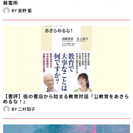
発電所
BY
星野 藍
【書評】街の書店から始まる教育対話『公教育をあきら
めるな！』
BY
二村知子