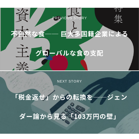
PREVIOUS STORY
不自然な食── 巨大多国籍企業による
グローバルな食の支配
NEXT STORY
「税金返せ」からの転換を──ジェン
ダー論から見る「103万円の壁」