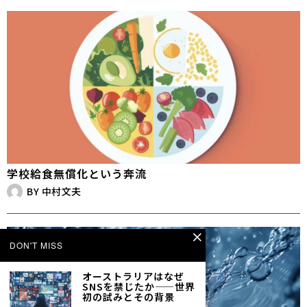
学校給食無償化という奔流
BY
中村文夫
DON'T MISS
オーストラリアはなぜ
SNSを禁じたか——世界
初の試みとその背景