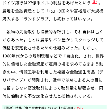
註2
ドイツ銀行は27億米ドルの利益をあげたという
。
農地を金融資産として「北」の国々や富裕層が大規模
購入する「ランドグラブ」も終わってはいない。
穀物の先物取引も投機的な取引も、それ自体は古く
からあった。もとは農家やパン屋がリスクヘッジして
価格を安定化させるための仕組みだった。しかし、
1980年代からの規制緩和などで「自由化」され、世界
的に倍増した金融資産が運用の場を求めてさまよう動
きの中、情報工学を利用した複雑な金融派生商品（デ
リバティブ）が開発され、近年ではAIによる人の目に
も留まらない高速取引によって取引量を膨張させ、同
時に値動きを不安定化させたと指摘されている。
【関連】特集「食と資本主義」のその他の記事は
こちら