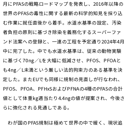
月にPFASの戦略ロードマップを発表し、2016年以降の
世界のPFASの毒性に関する最新の科学的知見を採り込
む作業に就任直後から着手。水道水基準の設定、汚染
者負担の原則に基づき除染を義務化するスーパーファ
ンド法案への登録と、一連の工程を予定通り2024年4月
中に完了した。中でも水道水基準は、従来の動物実験
に基づく70 ng／Lを大幅に低減させ、PFOS、PFOAと
も4ng／L未満という厳しい法的拘束力のある基準を決
定した。またEUでも同様に規制の見直しが行なわれ、
PFOS、PFOA、PFHxSおよびPFNAの4種のPFASの合計
値として体重kg週当たり4.4ngの値が提案され、今後さ
らに強化される見通しである。
わが国のPFAS規制は極めて世界の中で緩く、現状追