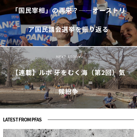
「国民宰相」の再来？──オーストリ
ア国民議会選挙を振り返る
NEXT STORY
【連載】ルポ 牙をむく海（第2回）気
候紛争
LATEST FROM PFAS