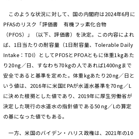
このような状況に対して、国の内閣府は2024年6月に
PFASのリスク「評価書 有機フッ素化合物
（PFOS）」（以下、評価書）を決定。この内容によれ
ば、1日当たりの耐容量（1日耐容量、Tolerable Daily
Intake：TDI）としてPFOSとPFOAともに体重1kgあた
り20 ng／日、すなわち70 kgの人であれば1400ngまで
安全であると基準を定めた。体重kgあたり20 ng／日と
いう値は、2016年に米国E PAが水道水基準を70 ng／L
に決めた根拠とした値であり、2019年に厚生労働省が
決定した現行の水道水の指針値である50 ng／Lの算定
の基になった値でもある。
一方、米国のバイデン・ハリス政権は、2021年の10