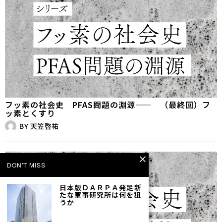
フッ素の社会史 PFAS問題の淵源—— （最終回）フ
ッ素とくすり
BY
天笠啓祐
DON'T MISS
日本版ＤＡＲＰＡ発足――新
たな軍事研究所は何を狙
うか