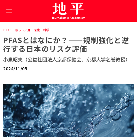
PFAS
·
暮らし／食
·
環境
·
科学
PFASとはなにか？——規制強化と逆
行する日本のリスク評価
小泉昭夫（公益社団法人京都保健会、京都大学名誉教授）
2024/11/05