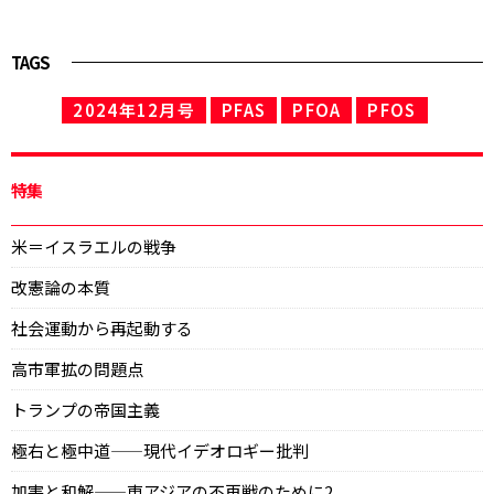
TAGS
2024年12月号
PFAS
PFOA
PFOS
特集
米＝イスラエルの戦争
改憲論の本質
社会運動から再起動する
高市軍拡の問題点
トランプの帝国主義
極右と極中道——現代イデオロギー批判
加害と和解——東アジアの不再戦のために2