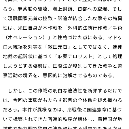
ろう。麻薬船の破壊、海上封鎖、首都への空爆、そし
て現職国家元首の拉致・訴追が結合した攻撃――その特異
性は、米国自身が本作戦を「外科的法執行作戦／手術
（オペレーション）」と性格づけた点にある。マドゥ
ロ大統領を対等な「敵国元首」としてではなく、連邦
地裁の起訴状に基づく「麻薬テロリスト」として処理
しようとする姿勢は、国際法が峻別してきた戦争と警
察活動の境界を、意図的に溶解させるものである。
しかし、この作戦の明白な違法性を断罪するだけで
は、今回の事態がもたらす影響の全体像を捉え損ねる
だろう。本件が異様なのは、冷戦後に国連憲章に基づ
いて構築されてきた普遍的秩序が解体し、覇権国が地
域的な勢力圏で独自の法を執行する瞬間でもあるから