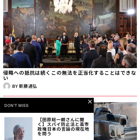
侵略への抵抗は続く――この無法を正当化することはできな
い
BY
新藤通弘
DON'T MISS
【田原総一朗さんに聞
く】スパイ防止法と高市
政権――日本の言論の現在地
を問う