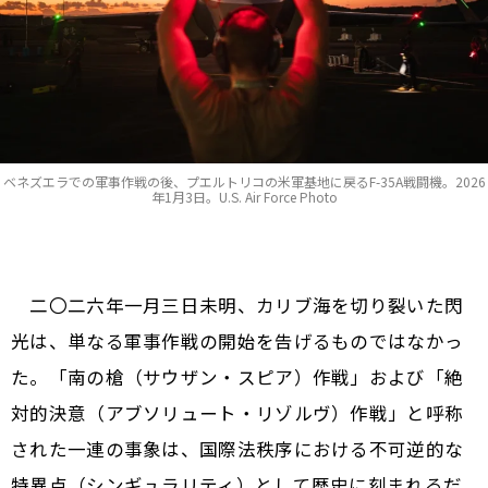
ベネズエラでの軍事作戦の後、プエルトリコの米軍基地に戻るF-35A戦闘機。2026
年1月3日。U.S. Air Force Photo
二〇二六年一月三日未明、カリブ海を切り裂いた閃
光は、単なる軍事作戦の開始を告げるものではなかっ
た。「南の槍（サウザン・スピア）作戦」および「絶
対的決意（アブソリュート・リゾルヴ）作戦」と呼称
された一連の事象は、国際法秩序における不可逆的な
特異点（シンギュラリティ）として歴史に刻まれるだ