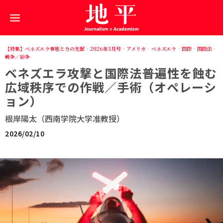
【特集】ベネズエラ事態と力の支配
·
2026年3月号
·
アメリカ
·
ベネズエラ
·
国際
·
国際法
·
戦争／紛争
ベネズエラ攻撃と国際法――普遍性を蝕む
広域秩序での作戦／手術（オペレーシ
ョン）
根岸陽太（西南学院大学准教授）
2026/02/10