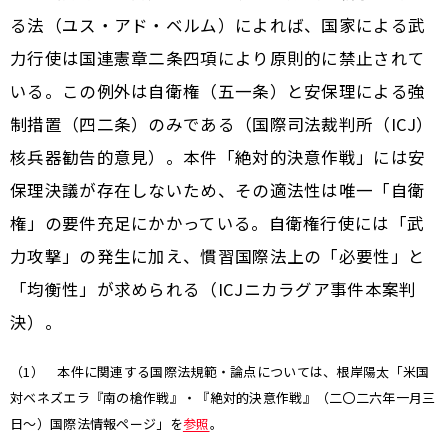
る法（ユス・アド・ベルム）によれば、国家による武
力行使は国連憲章二条四項により原則的に禁止されて
いる。この例外は自衛権（五一条）と安保理による強
制措置（四二条）のみである（国際司法裁判所（ICJ）
核兵器勧告的意見）。本件「絶対的決意作戦」には安
保理決議が存在しないため、その適法性は唯一「自衛
権」の要件充足にかかっている。自衛権行使には「武
力攻撃」の発生に加え、慣習国際法上の「必要性」と
「均衡性」が求められる（ICJニカラグア事件本案判
決）。
（1） 本件に関連する国際法規範・論点については、根岸陽太「米国
対ベネズエラ『南の槍作戦』・『絶対的決意作戦』（二〇二六年一月三
日～）国際法情報ページ」を
参照
。