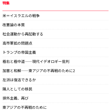
特集
米＝イスラエルの戦争
改憲論の本質
社会運動から再起動する
高市軍拡の問題点
トランプの帝国主義
極右と極中道——現代イデオロギー批判
加害と和解——東アジアの不再戦のために2
左派は復活できるか
隣人としての移民
排外主義、再び
東アジアの不再戦のために