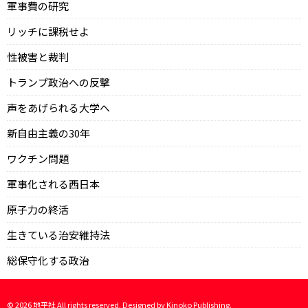
軍事費の研究
リッチに課税せよ
性被害と裁判
トランプ政治への反撃
声をあげられる大学へ
新自由主義の30年
ワクチン問題
軍事化される西日本
原子力の終活
生きている治安維持法
総保守化する政治
©
2026
地平社 All rights reserved. Designed by
Kinoko Publishing
.