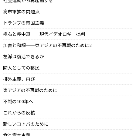
社会運動から再起動する
高市軍拡の問題点
トランプの帝国主義
極右と極中道——現代イデオロギー批判
加害と和解——東アジアの不再戦のために2
左派は復活できるか
隣人としての移民
排外主義、再び
東アジアの不再戦のために
不戦の100年へ
これからの反核
新しいコトバのために
食と資本主義