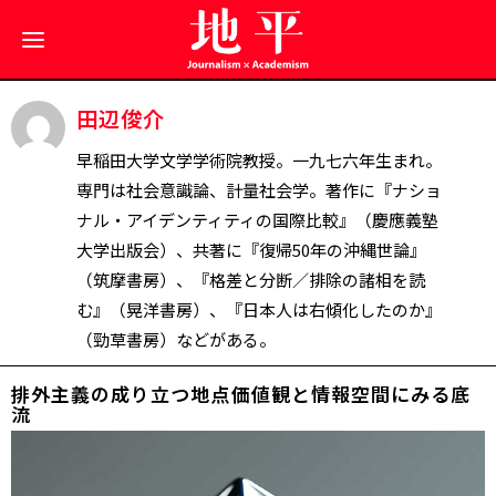
田辺俊介
早稲田大学文学学術院教授。一九七六年生まれ。
専門は社会意識論、計量社会学。著作に『ナショ
ナル・アイデンティティの国際比較』（慶應義塾
大学出版会）、共著に『復帰50年の沖縄世論』
（筑摩書房）、『格差と分断／排除の諸相を読
む』（晃洋書房）、『日本人は右傾化したのか』
（勁草書房）などがある。
排外主義の成り立つ地点――価値観と情報空間にみる底
流