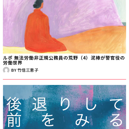
ルポ 無法労働――非正規公務員の荒野（4）泥棒が警官役の
労働世界
BY
竹信三恵子