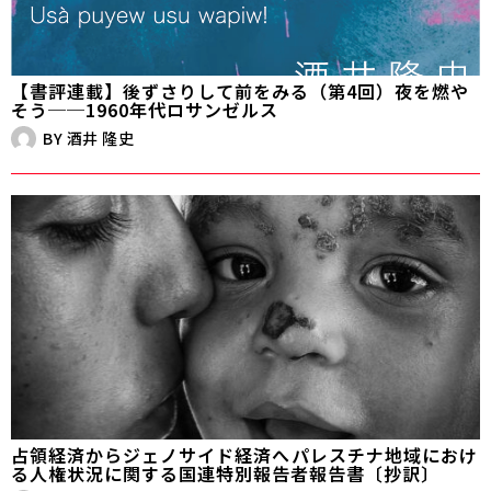
【書評連載】後ずさりして前をみる（第4回）夜を燃や
そう──1960年代ロサンゼルス
BY
酒井 隆史
占領経済からジェノサイド経済へ――パレスチナ地域におけ
る人権状況に関する国連特別報告者報告書〔抄訳〕