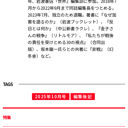
年、岩波書店『世界』編集部に参加。2018年7
月から2022年9月まで同誌編集長をつとめる。
2023年7月、独立のため退職。著書に『なぜ加
害を語るのか』（岩波ブックレット）、『反
日とは何か』（中公新書ラクレ）、『金子さ
んの戦争』（リトルモア）、『私たちが戦後
の責任を受けとめる30の視点』（合同出
版）、坂本龍一氏らとの共著に『非戦』（幻
冬舎）など。
TAGS
2025年10月号
編集後記
特集