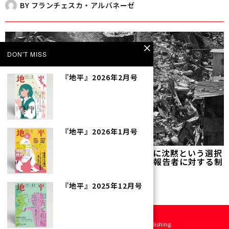
BY
フランチェスカ・アルバネーゼ
DON'T MISS
『地平』2026年2月号
『地平』2026年1月号
国際人権法へのあからさまな攻撃を前に沈黙という選択
肢はない――トランプ政権による国連特別報告者に対する制
裁
BY
小坂田裕子
『地平』2025年12月号
©
2026
地平社 All rights reserved. Designed by
Kinoko Publishing
.