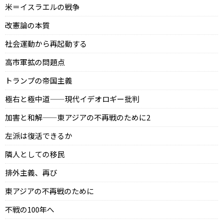
米＝イスラエルの戦争
改憲論の本質
社会運動から再起動する
高市軍拡の問題点
トランプの帝国主義
極右と極中道——現代イデオロギー批判
加害と和解——東アジアの不再戦のために2
左派は復活できるか
隣人としての移民
排外主義、再び
東アジアの不再戦のために
不戦の100年へ