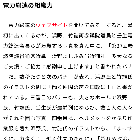
電力総連の組織力
電力総連の
ウェブサイト
を開いてみる。すると、最
初に出てくるのが、浜野、竹詰両参議院議員と壬生電
力総連会長らが万歳する写真を真ん中に、「第27回参
議院議員通常選挙 浜野よしふみ当選御礼 多大なる
ご支援・ご協力に感謝申し上げます」と書かれたバナ
ーだ。数秒たつと次のバナーが表れ、浜野氏と竹詰氏
のイラストの間に「働く仲間の声を国政に！」と書か
れている。三番目のバナーも、大きなホールで浜野
氏、竹詰氏、壬生氏が最前列にならび、数百人の人々
がそれを囲む写真。四番目は、ヘルメットをかぶり作
業服を着た浜野氏、竹詰氏のイラストから、「まっす
ぐに、力強く！ 働く仲間のために」「頼れる政治。