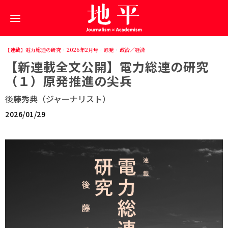
【連載】電力総連の研究
·
2026年2月号
·
原発
·
政治／経済
【新連載全文公開】電力総連の研究
（１）原発推進の尖兵
後藤秀典（ジャーナリスト）
2026/01/29