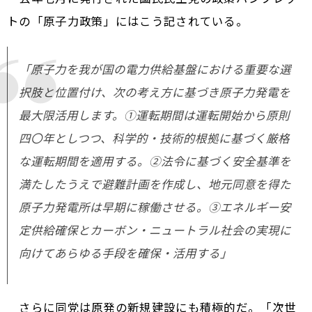
トの「原子力政策」にはこう記されている。
「原子力を我が国の電力供給基盤における重要な選
択肢と位置付け、次の考え方に基づき原子力発電を
最大限活用します。①運転期間は運転開始から原則
四〇年としつつ、科学的・技術的根拠に基づく厳格
な運転期間を適用する。②法令に基づく安全基準を
満たしたうえで避難計画を作成し、地元同意を得た
原子力発電所は早期に稼働させる。③エネルギー安
定供給確保とカーボン・ニュートラル社会の実現に
向けてあらゆる手段を確保・活用する」
さらに同党は原発の新規建設にも積極的だ。「次世