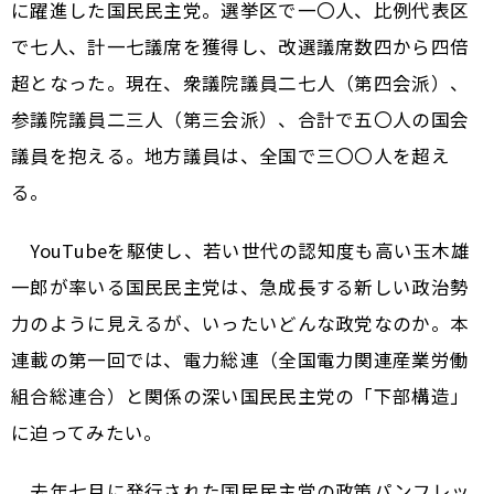
に躍進した国民民主党。選挙区で一〇人、比例代表区
で七人、計一七議席を獲得し、改選議席数四から四倍
超となった。現在、衆議院議員二七人（第四会派）、
参議院議員二三人（第三会派）、合計で五〇人の国会
議員を抱える。地方議員は、全国で三〇〇人を超え
る。
YouTubeを駆使し、若い世代の認知度も高い玉木雄
一郎が率いる国民民主党は、急成長する新しい政治勢
力のように見えるが、いったいどんな政党なのか。本
連載の第一回では、電力総連（全国電力関連産業労働
組合総連合）と関係の深い国民民主党の「下部構造」
に迫ってみたい。
去年七月に発行された国民民主党の政策パンフレッ