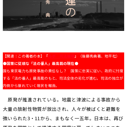
【関連：この著者の本】
『
ルポ 司法崩壊
』
（後藤秀典著、地平社）
●
国策に従順な「法の番人」最高裁の現在
●
国も東京電力も原発事故の責任なし？ 国策に忠実に従い、政府に忖度
する「法の番人」最高裁のもと、司法全体の劣化が進む。司法の独立が
内側から崩れていく現状を報告。
原発が推進されている。地震と津波による事故から
大量の放射性物質が放出され、人々が被ばくと避難を
強いられた3・11から、まもなく一五年。日本は、再び