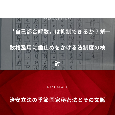
PREVIOUS STORY
〝自己都合解散〟は抑制できるか？――解
散権濫用に歯止めをかける法制度の検
討
NEXT STORY
治安立法の季節――国家秘密法とその文脈