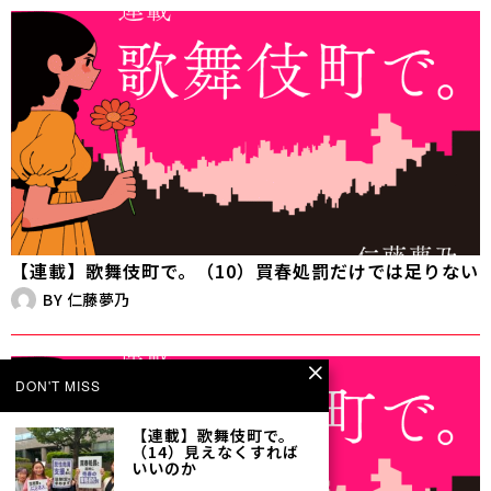
【連載】歌舞伎町で。（10）買春処罰だけでは足りない
BY
仁藤夢乃
DON'T MISS
【連載】歌舞伎町で。
（14）見えなくすれば
いいのか