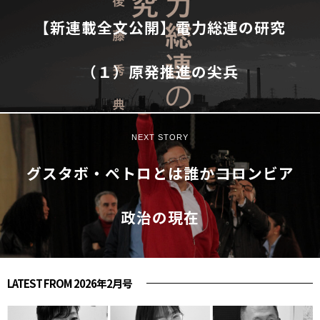
【新連載全文公開】電力総連の研究
（１）原発推進の尖兵
NEXT STORY
グスタボ・ペトロとは誰か――コロンビア
政治の現在
LATEST FROM 2026年2月号