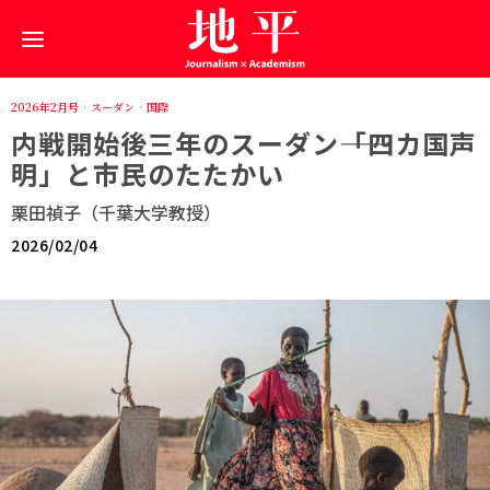
2026年2月号
·
スーダン
·
国際
内戦開始後三年のスーダン――「四カ国声
明」と市民のたたかい
栗田禎子（千葉大学教授）
2026/02/04