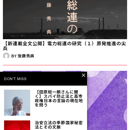
【新連載全文公開】電力総連の研究（１）原発推進の尖
兵
BY
後藤秀典
DON'T MISS
【田原総一朗さんに聞
く】スパイ防止法と高市
政権――日本の言論の現在地
を問う
治安立法の季節――国家秘密
法とその文脈