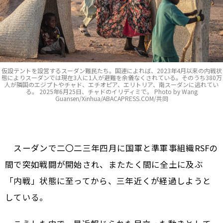
仮設テントを設営するスーダン難民たち。国連によれば、2023年4月以来の内戦状
態によりスーダンでは現在3人に1人が避難を余儀なくされている。そのうち380万
人が隣国のエジプトやチャド、エチオピア、エリトリア、南スーダンに逃れてい
る。 2025年6月25日、チャドのイリディミで。 Photo by Wang
Guansen/Xinhua/ABACAPRESS.COM/共同
スーダンで二〇二三年四月に国軍と準軍事組織RSFの
間で突如戦闘が開始され、またたく間に全土に及ぶ
「内戦」状態に至ってから、三年近くが経過しようと
している。