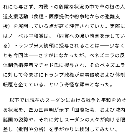
れにも与さず、内戦下の危険な状況の中で草の根の人
道支援活動（食糧・医療提供や紛争地からの避難支
援）を展開している点が高く評価されていた。実際に
はノーベル平和賞は、（同賞への強い執念を示してい
る）トランプ米大統領に授与されることは——少なく
とも今回は——さすがになかったが、ベネズエラの反
体制派指導者マチャド氏に授与され、そのベネズエラ
に対して今まさにトランプ政権が軍事侵攻および体制
転覆を企てている、という奇怪な顚末となった。
以下では現在のスーダンにおける戦争と平和をめぐ
る状況を、四カ国声明が示す「国際社会」および域内
諸国の姿勢や、それに対しスーダンの人々が向ける眼
差し（批判や分析）を手がかりに検討してみたい。