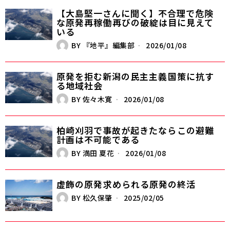
【大島堅一さんに聞く】不合理で危険
な原発再稼働――再びの破綻は目に見えて
いる
BY
『地平』編集部
2026/01/08
原発を拒む新潟の民主主義――国策に抗す
る地域社会
BY
佐々木寛
2026/01/08
柏崎刈羽で事故が起きたなら――この避難
計画は不可能である
BY
満田 夏花
2026/01/08
虚飾の原発――求められる原発の終活
BY
松久保肇
2025/02/05