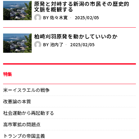
原発と対峙する新潟の市民――その歴史的
文脈を概観する
BY
佐々木寛
2025/02/05
柏崎刈羽原発を動かしていいのか
BY
池内了
2025/02/05
特集
米＝イスラエルの戦争
改憲論の本質
社会運動から再起動する
高市軍拡の問題点
トランプの帝国主義