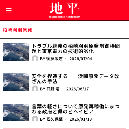
柏崎刈羽原発
トラブル続発の柏崎刈羽原発――制御棒問
題と東京電力の技術的劣化
BY
後藤政志
2026/07/04
安全を捏造する——浜岡原発データ改
ざんの手法
BY
只野 靖
2026/06/17
言葉の軽さについて――原発再稼働にまつ
わる政府と県のビヘイビア
BY
松久保肇
2026/01/13