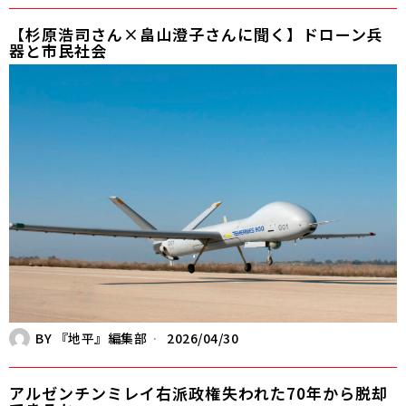
【杉原浩司さん×畠山澄子さんに聞く】ドローン兵
器と市民社会
BY
『地平』編集部
2026/04/30
アルゼンチンミレイ右派政権――失われた70年から脱却