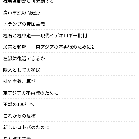
社会運動から再起動する
高市軍拡の問題点
トランプの帝国主義
極右と極中道——現代イデオロギー批判
加害と和解——東アジアの不再戦のために2
左派は復活できるか
隣人としての移民
排外主義、再び
東アジアの不再戦のために
不戦の100年へ
これからの反核
新しいコトバのために
食と資本主義