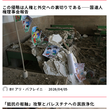
この侵略は人権と外交への裏切りである——国連人
権理事会報告
BY
アリ・バフレイニ
2026/04/05
「抵抗の枢軸」攻撃とパレスチナへの民族浄化