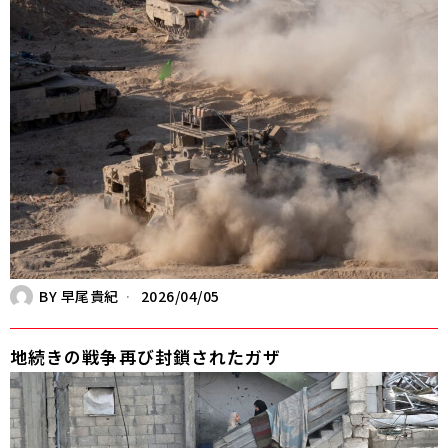
BY
早尾貴紀
2026/04/05
地続きの戦争――再び封鎖されたガザ