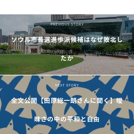
PREVIOUS STORY
ソウル市長選――進歩派候補はなぜ敗北し
たか
NEXT STORY
全文公開【田原総一朗さんに聞く】曖
昧さの中の平和と自由