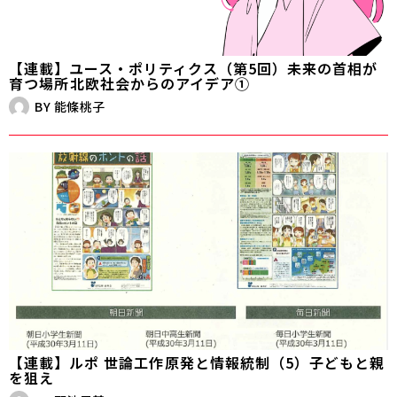
【連載】ユース・ポリティクス（第5回）未来の首相が
育つ場所――北欧社会からのアイデア①
BY
能條桃子
【連載】ルポ 世論工作――原発と情報統制（5）子どもと親
を狙え