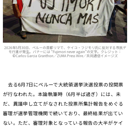
2026年5月30日、ペルーの首都リマで、ケイコ・フジモリ氏に反対する市民デ
モ行進が発生。バナーには “Fujimori never again”の文字。クレジット：
©Carlos Garcia Granthon／ZUMA Press Wire／共同通信イメージズ
去る6月7日にペルーで大統領選挙決選投票の投開票
が行なわれた。本論執筆時（6月半ば過ぎ）には、未
だ、異議申し立てがなされた投票所集計報告をめぐる
審理が選挙管理機関で続いており、最終結果が出てい
ない。ただ、審理対象となっている報告の大半がケイ