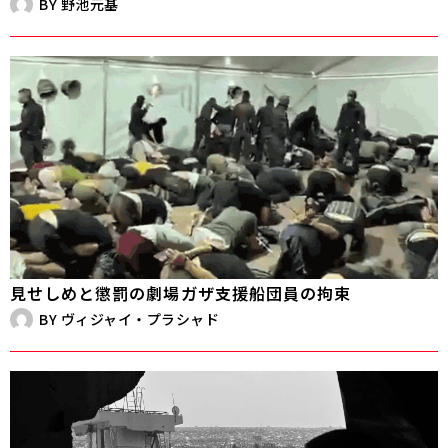
BY
野池元基
見せしめと懲罰の劇場――ガザ支援船団員の拘束
BY
ヴィジャイ・プラシャド