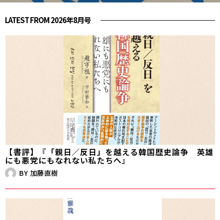
LATEST FROM 2026年8月号
【書評】『「親日／反日」を越える韓国歴史論争 英雄
にも悪党にもなれない私たちへ』
BY
加藤直樹