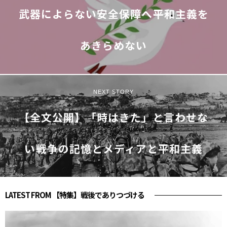
武器によらない安全保障へ――平和主義を
あきらめない
NEXT STORY
【全文公開】「時はきた」と言わせな
い――戦争の記憶とメディアと平和主義
LATEST FROM 【特集】戦後でありつづける