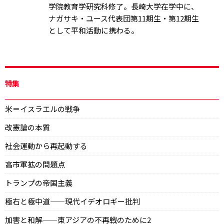
学院教育学研究科修了。長崎大学在学中に、
ナガサキ・ユース代表団第11期生・第12期生
として平和活動に携わる。
特集
米＝イスラエルの戦争
改憲論の本質
社会運動から再起動する
高市軍拡の問題点
トランプの帝国主義
極右と極中道——現代イデオロギー批判
加害と和解——東アジアの不再戦のために2