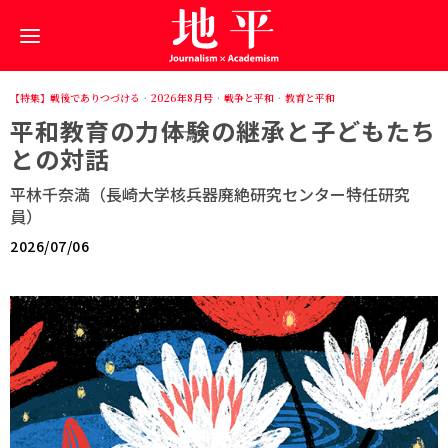
【特集】戦後でありつづける
·
2026年8月号
·
戦争と平和
·
教育と平和
平和教育の力――体験の継承と子どもたち
との対話
平林千奈満（長崎大学核兵器廃絶研究センター特任研究
員）
2026/07/06