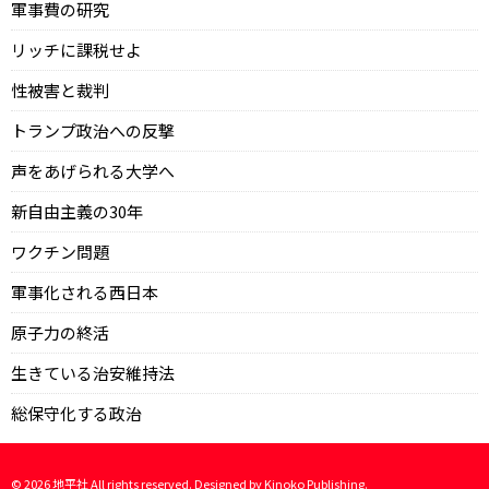
軍事費の研究
リッチに課税せよ
性被害と裁判
トランプ政治への反撃
声をあげられる大学へ
新自由主義の30年
ワクチン問題
軍事化される西日本
原子力の終活
生きている治安維持法
総保守化する政治
©
2026
地平社 All rights reserved. Designed by
Kinoko Publishing
.