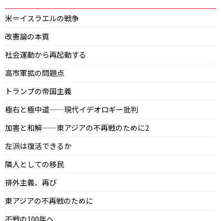
米＝イスラエルの戦争
改憲論の本質
社会運動から再起動する
高市軍拡の問題点
トランプの帝国主義
極右と極中道——現代イデオロギー批判
加害と和解——東アジアの不再戦のために2
左派は復活できるか
隣人としての移民
排外主義、再び
東アジアの不再戦のために
不戦の100年へ