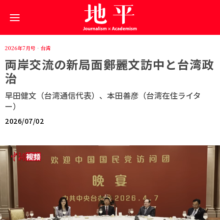
2026年7月号
·
台湾
両岸交流の新局面――鄭麗文訪中と台湾政
治
早田健文（台湾通信代表）、本田善彦（台湾在住ライタ
ー）
2026/07/02