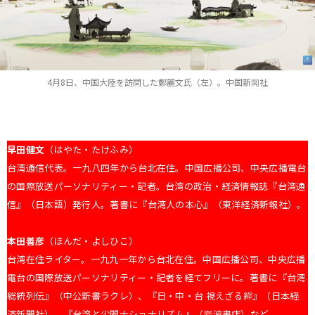
4月8日、中国大陸を訪問した鄭麗文氏（左）。中国新闻社
早田健文
（はやた・たけふみ）
台湾通信代表。一九八四年から台北在住。中国広播公司、中央広播電台
の国際放送パーソナリティー・記者。台湾の政治・経済情報誌『台湾通
信』（日本語）発行人。著書に『台湾人の本心』（東洋経済新報社）。
本田善彦
（ほんだ・よしひこ）
台湾在住ライター。一九九一年から台北在住。中国広播公司、中央広播
電台の国際放送パーソナリティー・記者を経てフリーに。著書に『台湾
総統列伝』（中公新書ラクレ）、『日・中・台 視えざる絆』（日本経
済新聞社）、『台湾と尖閣ナショナリズム』（岩波書店）など。