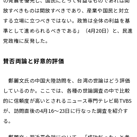
の発展を優先し、国民にとって有益なものであれば開
放すべきものは開放すべきであり、産業や国民と対立
する立場に立つべきではない。政策は全体の利益を基
準として進められるべきである」（4月20日）と、民進
党政権に反発した。
賛否両論と好意的評価
鄭麗文氏の中国大陸訪問を、台湾の世論はどう評価
しているのか。ここでは、各種の世論調査の中で比較
的に信頼度が高いとされるニュース専門テレビ局TVBS
が、訪問直後の4月16～23日に行なった調査を紹介す
る。
鄭麗文・習近平会談について、「成功だった」と考