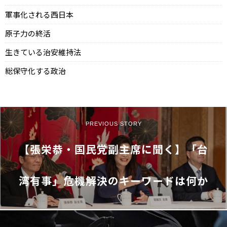
軍事化される西日本
原子力の終活
生きている治安維持法
総保守化する政治
PREVIOUS STORY
【張栄恭・国民党副主席に聞く】「台
湾有事」危機解決のキーワードは何か