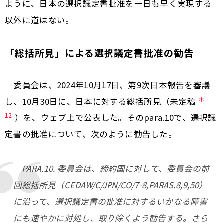
ように、日本の選択議定書批准を一日も早く実現する
以外に道はない。
「総括所見」による選択議定書批准の勧
告
委員会は、2024年10月17日、第9次日本報告を審議
＊
し、10月30日に、日本に対する総括所見（未定稿
12
）を、ウェブ上で公表した。そのpara.10で、選択議
定書の批准について、次のように勧告した。
PARA.10. 委員会は、締約国に対して、委員会の前
回総括所見（CEDAW/C/JPN/CO/7-8,PARAS.8,9,50）
に沿って、選択議定書の批准に対するいかなる障害
にも速やかに対処し、取り除くよう勧告する。さら