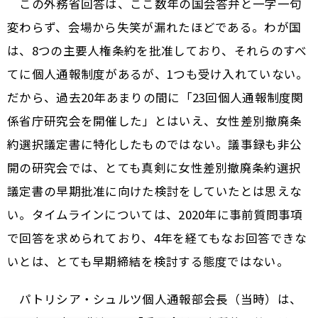
この外務省回答は、ここ数年の国会答弁と一字一句
変わらず、会場から失笑が漏れたほどである。わが国
は、8つの主要人権条約を批准しており、それらのすべ
てに個人通報制度があるが、1つも受け入れていない。
だから、過去20年あまりの間に「23回個人通報制度関
係省庁研究会を開催した」とはいえ、女性差別撤廃条
約選択議定書に特化したものではない。議事録も非公
開の研究会では、とても真剣に女性差別撤廃条約選択
議定書の早期批准に向けた検討をしていたとは思えな
い。タイムラインについては、2020年に事前質問事項
で回答を求められており、4年を経てもなお回答できな
いとは、とても早期締結を検討する態度ではない。
パトリシア・シュルツ個人通報部会長（当時）は、