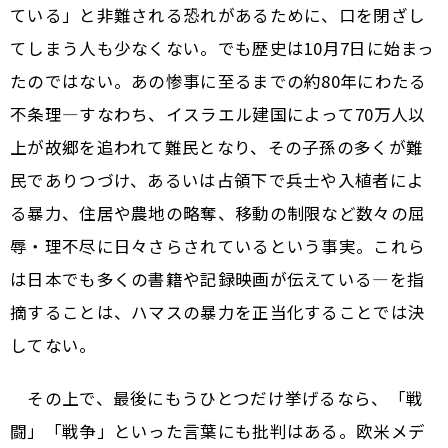
ている」と非難される恐れがあるために、口を閉ざし
てしまう人も少なくない。でも歴史は10月7日に始まっ
たのではない。あの惨事に至るまでの約80年にわたる
不条理―すなわち、イスラエル建国によって70万人以
上が故郷を追われて難民となり、その子孫の多くが難
民でありつづけ、あるいは占領下で兵士や入植者によ
る暴力、住居や農地の略奪、移動の制限など数々の屈
辱・理不尽に日々さらされているという事実。これら
は日本でも多くの書籍や記録映画が伝えている―を指
摘することは、ハマスの暴力を正当化することでは決
してない。
その上で、最後にもうひとつだけ挙げるなら、「戦
闘」「戦争」といった言葉にも批判はある。欧米メデ