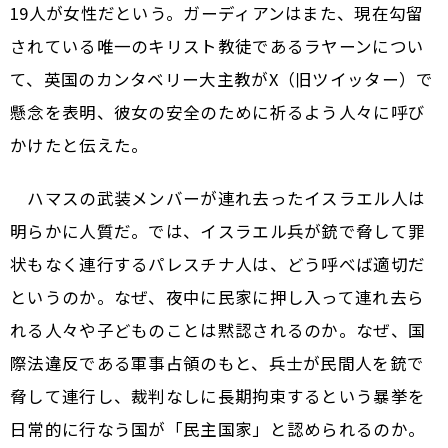
19人が女性だという。ガーディアンはまた、現在勾留
されている唯一のキリスト教徒であるラヤーンについ
て、英国のカンタベリー大主教がX（旧ツイッター）で
懸念を表明、彼女の安全のために祈るよう人々に呼び
かけたと伝えた。
ハマスの武装メンバーが連れ去ったイスラエル人は
明らかに人質だ。では、イスラエル兵が銃で脅して罪
状もなく連行するパレスチナ人は、どう呼べば適切だ
というのか。なぜ、夜中に民家に押し入って連れ去ら
れる人々や子どものことは黙認されるのか。なぜ、国
際法違反である軍事占領のもと、兵士が民間人を銃で
脅して連行し、裁判なしに長期拘束するという暴挙を
日常的に行なう国が「民主国家」と認められるのか。