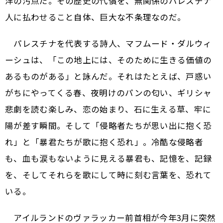
洋の汚点だ。その歴史の代償を、無関係のパレスチナ
人に払わせること自体、巨大な不条理なのだ。
パレスチナを代表する詩人、マフムード・ダルウィ
ーシュは、「この地上には、そのために生きる価値の
あるものがある」と詠んだ。それはたとえば、戸惑い
がちにやってくる春、夜明けのパンの匂い、ギリシャ
悲劇を読む楽しみ、恋の始まり、石に生える草、牢に
陽が差す瞬間。そして「侵略者たちが思い出に抱く恐
れ」と「暴君たちが歌に抱く恐れ」。冷酷な侵略者
も、血も涙もないように見える暴君も、記憶を、記録
を、そしてそれらを歌にして時に刻む言葉を、恐れて
いる。
アイルランドのヴァラッカー前首相が今年3月に突然