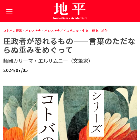
コトバの復興
·
パレスチナ
·
パレスチナ／イスラエル
·
中東
·
戦争／紛争
圧政者が恐れるもの——言葉のただな
らぬ重みをめぐって
師岡カリーマ・エルサムニー（文筆家）
2024/07/05