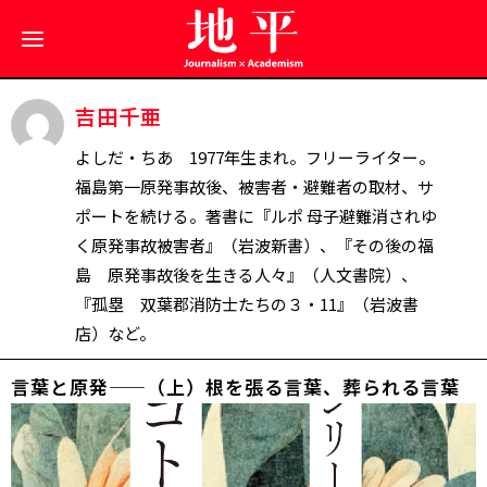
吉田千亜
よしだ・ちあ 1977年生まれ。フリーライター。
福島第一原発事故後、被害者・避難者の取材、サ
ポートを続ける。著書に『ルポ 母子避難――消されゆ
く原発事故被害者』（岩波新書）、『その後の福
島 原発事故後を生きる人々』（人文書院）、
『孤塁 双葉郡消防士たちの３・11』（岩波書
店）など。
言葉と原発——（上）根を張る言葉、葬られる言葉