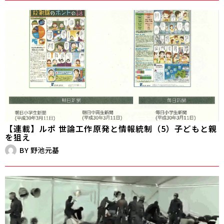
【連載】ルポ 世論工作――原発と情報統制（5）子どもと親
を狙え
BY
野池元基