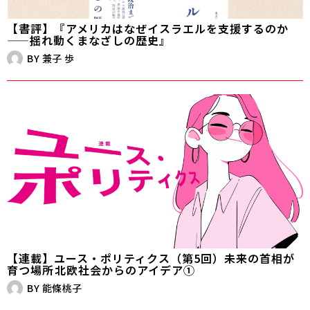
【書評】『アメリカはなぜイスラエルを支援するのか
——揺れ動くまなざしの歴史』
BY
兼子 歩
【連載】ユース・ポリティクス（第5回）未来の首相が
育つ場所――北欧社会からのアイデア①
BY
能條桃子