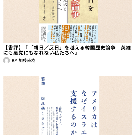
【書評】『「親日／反日」を越える韓国歴史論争 英雄
にも悪党にもなれない私たちへ』
BY
加藤直樹