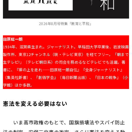
2026年8月号特集「教育と平和」
田原総一朗
1934年、滋賀県生まれ。ジャーナリスト。早稲田大学卒業後、岩波映画
製作所、東京12チャンネル（現・テレビ東京）を経てフリー。「朝まで
生テレビ!」（テレビ朝日系）の司会を務めるなどテレビでも活躍。著
書に、『塀の上を走れ——田原総一朗自伝』『全身ジャーナリスト』
（集英社新書）、『創価学会』（毎日新聞出版）、『日本の戦争』（小
学館）ほか多数。
憲法を変える必要はない
――いま高市政権のもとで、国旗損壊法やスパイ防止