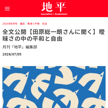
2026年8月号
·
憲法
·
教育と平和
·
社会
全文公開【田原総一朗さんに聞く】曖
昧さの中の平和と自由
月刊『地平』編集部
2026/07/05