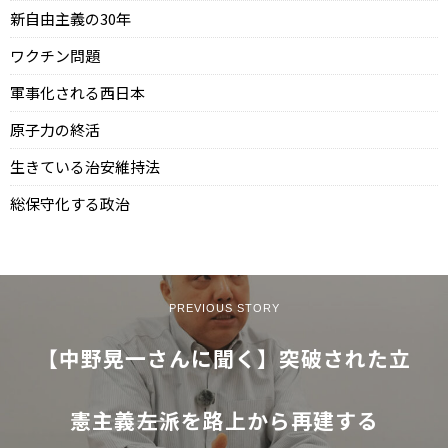
新自由主義の30年
ワクチン問題
軍事化される西日本
原子力の終活
生きている治安維持法
総保守化する政治
PREVIOUS STORY
【中野晃一さんに聞く】突破された立
憲主義――左派を路上から再建する