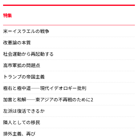
特集
米＝イスラエルの戦争
改憲論の本質
社会運動から再起動する
高市軍拡の問題点
トランプの帝国主義
極右と極中道——現代イデオロギー批判
加害と和解——東アジアの不再戦のために2
左派は復活できるか
隣人としての移民
排外主義、再び