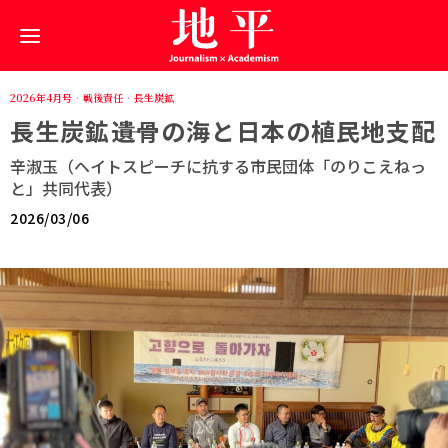
2026年4月号
·
戦後責任
·
長生炭鉱
長生炭鉱――遺骨の海と日本の植民地支配
辛淑玉（ヘイトスピーチに抗する市民団体「のりこえねっ
と」共同代表）
2026/03/06