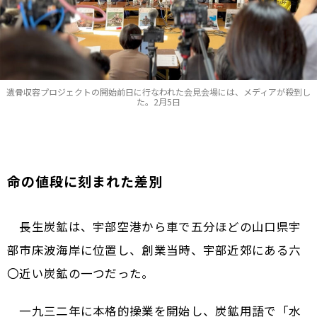
遺骨収容プロジェクトの開始前日に行なわれた会見会場には、メディアが殺到し
た。2月5日
命の値段に刻まれた差別
長生炭鉱は、宇部空港から車で五分ほどの山口県宇
部市床波海岸に位置し、創業当時、宇部近郊にある六
〇近い炭鉱の一つだった。
一九三二年に本格的操業を開始し、炭鉱用語で「水