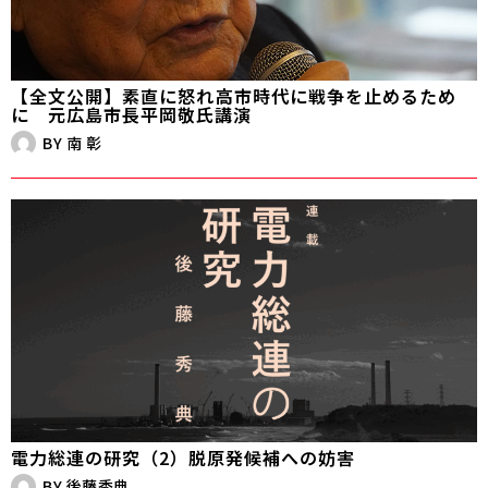
【全文公開】素直に怒れ――高市時代に戦争を止めるため
に 元広島市長平岡敬氏講演
BY
南 彰
電力総連の研究（2）脱原発候補への妨害
BY
後藤秀典