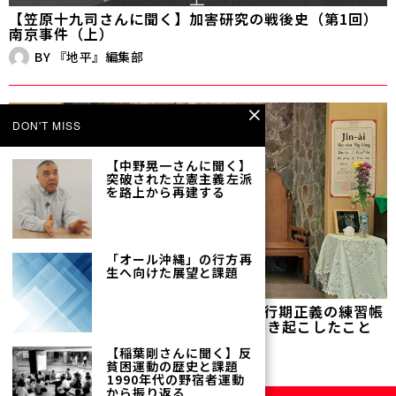
【笠原十九司さんに聞く】加害研究の戦後史（第1回）
南京事件（上）
BY
『地平』編集部
DON'T MISS
【中野晃一さんに聞く】
突破された立憲主義――左派
を路上から再建する
「オール沖縄」の行方――再
生へ向けた展望と課題
【連載】台湾・麗しの島だより——移行期正義の練習帳
（第22回）「林宅血案」の映画化が巻き起こしたこと
BY
栖来ひかり
【稲葉剛さんに聞く】反
貧困運動の歴史と課題
――1990年代の野宿者運動
から振り返る