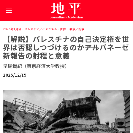
2026年1月号
·
パレスチナ／イスラエル
·
国際
·
戦争／紛争
【解説】パレスチナの自己決定権を世
界は否認しつづけるのか――アルバネーゼ
新報告の射程と意義
早尾貴紀（東京経済大学教授）
2025/12/15