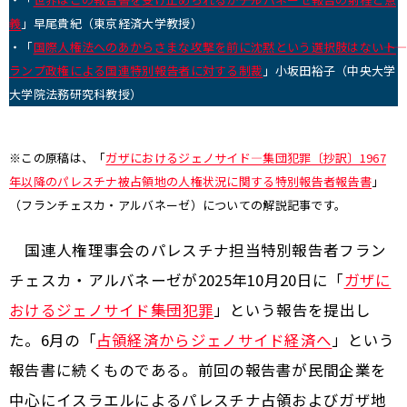
義
」早尾貴紀（東京経済大学教授）
・「
国際人権法へのあからさまな攻撃を前に沈黙という選択肢はない――ト
ランプ政権による国連特別報告者に対する制裁
」小坂田裕子（中央大学
大学院法務研究科教授）
※この原稿は、「
ガザにおけるジェノサイド―集団犯罪〔抄訳〕1967
年以降のパレスチナ被占領地の人権状況に関する特別報告者報告書
」
（フランチェスカ・アルバネーゼ）についての解説記事です。
国連人権理事会のパレスチナ担当特別報告者フラン
チェスカ・アルバネーゼが2025年10月20日に「
ガザに
おけるジェノサイド――集団犯罪
」という報告を提出し
た。6月の「
占領経済からジェノサイド経済へ
」という
報告書に続くものである。前回の報告書が民間企業を
中心にイスラエルによるパレスチナ占領およびガザ地