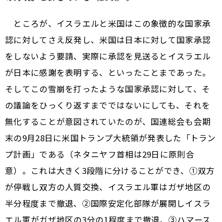
ところが、イスラエルと米国はこの象徴的な国家承
認に対してさえ反発し、米国は日本に対して国家承認
をしないよう要請、実際に承認を見送るとイスラエル
が日本に感謝を表明する、といったことまであった。
そしてこの雪崩を打ったような国家承認に対して、そ
の議論をひっくり返すまでではないにしても、それを
無化することが意図されていたのが、国連総会も会期
末の9月28日に米国トランプ大統領が発表した「トラン
プ計画」である（ネタニヤフ首相は29日に原則合
意）。これは大きく3段階に分けることができ、①双方
が停戦し双方の人質交換、イスラエル軍はガザ地区の
半分程度まで撤退、②国際安定化部隊が展開しイスラ
エル軍がガザ地区の3分の1程度まで撤退、③ハマース