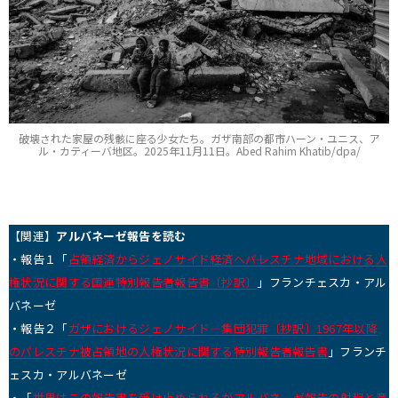
破壊された家屋の残骸に座る少女たち。ガザ南部の都市ハーン・ユニス、ア
ル・カティーバ地区。2025年11月11日。Abed Rahim Khatib/dpa/
【関連】
アルバネーゼ報告を読む
・報告１「
占領経済からジェノサイド経済へ――パレスチナ地域における人
権状況に関する国連特別報告者報告書〔抄訳〕
」フランチェスカ・アル
バネーゼ
・報告２「
ガザにおけるジェノサイド―集団犯罪〔抄訳〕1967年以降
のパレスチナ被占領地の人権状況に関する特別報告者報告書
」フランチ
ェスカ・アルバネーゼ
・「
世界はこの報告書を受け止められるか――アルバネーゼ報告の射程と意