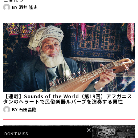
BY
酒井 隆史
【連載】Sounds of the World（第19回）アフガニス
タンのヘラートで民俗楽器ルバーブを演奏する男性
BY
石田昌隆
DON'T MISS