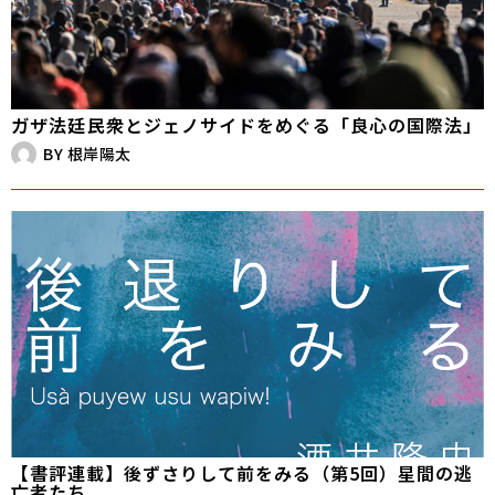
ガザ法廷――民衆とジェノサイドをめぐる「良心の国際法」
BY
根岸陽太
【書評連載】後ずさりして前をみる（第5回）星間の逃
亡者たち