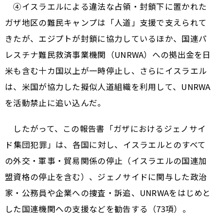
④イスラエルによる違法な占領・封鎖下に置かれた
ガザ地区の難民キャンプは「人道」支援で支えられて
きたが、エジプトが封鎖に協力しているほか、国連パ
レスチナ難民救済事業機関（UNRWA）への拠出金を日
米も含む十カ国以上が一時停止し、さらにイスラエル
は、米国が協力した擬似人道組織を利用して、UNRWA
を活動禁止に追い込んだ。
したがって、この報告書「ガザにおけるジェノサイ
ド――集団犯罪」は、各国に対し、イスラエルとのすべて
の外交・軍事・貿易関係の停止（イスラエルの国連加
盟資格の停止を含む）、ジェノサイドに関与した政治
家・公務員や企業への捜査・訴追、UNRWAをはじめと
した国連機関への支援などを勧告する（73項）。