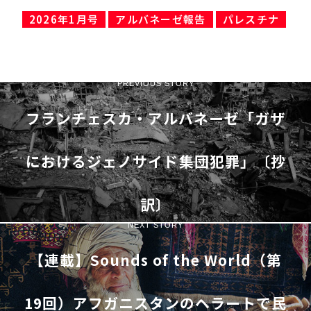
2026年1月号
アルバネーゼ報告
パレスチナ
PREVIOUS STORY
フランチェスカ・アルバネーゼ「ガザ
におけるジェノサイド――集団犯罪」〔抄
訳〕
NEXT STORY
【連載】Sounds of the World（第
19回）アフガニスタンのヘラートで民