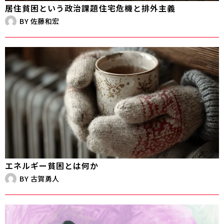
居住貧困という政治課題――住宅危機と排外主義
BY
佐藤和宏
エネルギー貧困とは何か
BY
古賀勇人