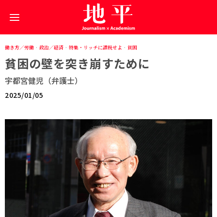
働き方／労働
·
政治／経済
·
特集・リッチに課税せよ
·
貧困
貧困の壁を突き崩すために
宇都宮健児（弁護士）
2025/01/05