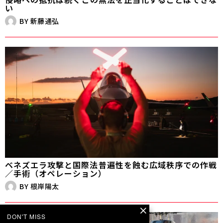
い
BY
新藤通弘
ベネズエラ攻撃と国際法――普遍性を蝕む広域秩序での作戦
／手術（オペレーション）
BY
根岸陽太
DON'T MISS