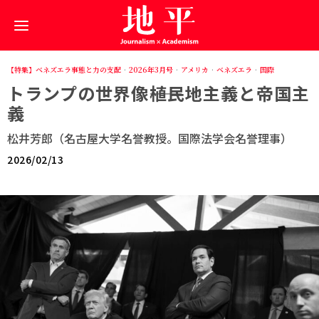
【特集】ベネズエラ事態と力の支配
·
2026年3月号
·
アメリカ
·
ベネズエラ
·
国際
トランプの世界像――植民地主義と帝国主
義
松井芳郎（名古屋大学名誉教授。国際法学会名誉理事）
2026/02/13