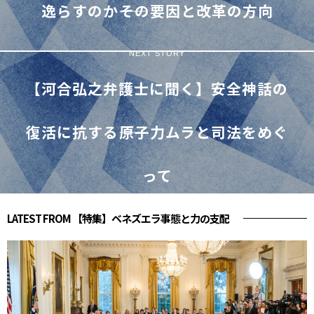
逸らすのか――その要因と改革の方向
NEXT STORY
【河合弘之弁護士に聞く】安全神話の
復活に抗する――原子力ムラと司法をめぐ
って
LATEST FROM 【特集】ベネズエラ事態と力の支配