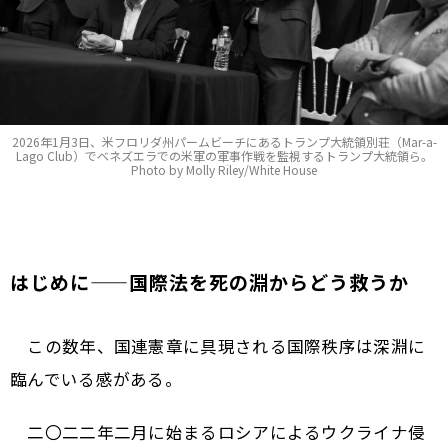
2026年1月3日、米フロリダ州パームビーチにあるトランプ大統領別荘（Mar-a-
Lago Club）でベネズエラでの米軍の軍事作戦を監視するトランプ大統領ら。
Photo by Molly Riley/White House
はじめに——国際法を死の淵からどう救うか
この数年、国連憲章に具現される国際秩序は深淵に
臨んでいる感がある。
二〇二二年二月に始まるロシアによるウクライナ侵