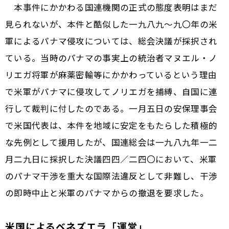
本事件にかかわる国連機関の正式の態度表明はまだ
見られないが、本件と酷似した一九八九〜九〇年の米
軍によるパナマ侵攻については、総会決議が採択され
ている。当時のパナマの事実上の統治者マヌエル・ノ
リエガ将軍が麻薬密輸等にかかわっているという理由
で米軍がパナマに侵攻してノリエガを捕縛、自国に連
行して裁判に付したのである。一月五日の安保理事会
で米国代表は、本件を地域に安定をもたらした積極的
な先例として援用したが、国連総会は一九八九年一二
月二九日に採択した決議四四／二四〇において、米軍
のパナマ干渉を重大な国際法違反として非難し、干渉
の即時中止と米軍のパナマからの撤退を要求した。
米国によるベネズエラ「運営」