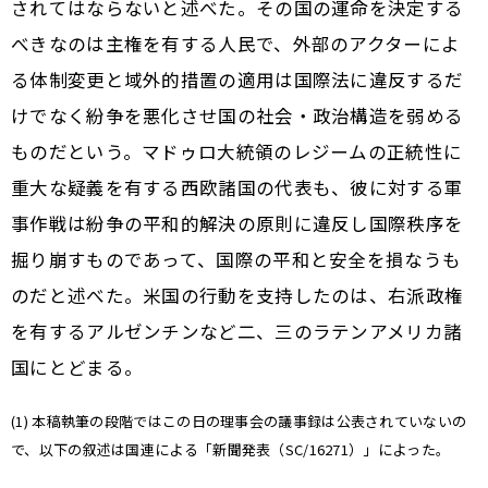
されてはならないと述べた。その国の運命を決定する
べきなのは主権を有する人民で、外部のアクターによ
る体制変更と域外的措置の適用は国際法に違反するだ
けでなく紛争を悪化させ国の社会・政治構造を弱める
ものだという。マドゥロ大統領のレジームの正統性に
重大な疑義を有する西欧諸国の代表も、彼に対する軍
事作戦は紛争の平和的解決の原則に違反し国際秩序を
掘り崩すものであって、国際の平和と安全を損なうも
のだと述べた。米国の行動を支持したのは、右派政権
を有するアルゼンチンなど二、三のラテンアメリカ諸
国にとどまる。
(1) 本稿執筆の段階ではこの日の理事会の議事録は公表されていないの
で、以下の叙述は国連による「新聞発表（SC/16271）」によった。