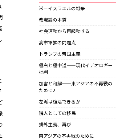
れ
米＝イスラエルの戦争
明
改憲論の本質
高
社会運動から再起動する
し
高市軍拡の問題点
トランプの帝国主義
極右と極中道——現代イデオロギー
批判
社
加害と和解——東アジアの不再戦の
字
ために2
ど
左派は復活できるか
派
隣人としての移民
わ
排外主義、再び
た
東アジアの不再戦のために