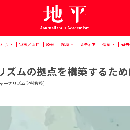
Journalism × Academism
社会
軍事／軍拡
原発
環境
メディア
連載
過去
リズムの拠点を構築するため
ャーナリズム学科教授）