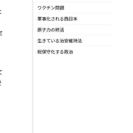
ワクチン問題
と
軍事化される西日本
原子力の終活
定
生きている治安維持法
。
総保守化する政治
て
愛