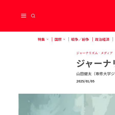
特集
国際
戦争／紛争
政治経済
ジャーナリズム
·
メディア
ジャーナ
山田健太（専修大学ジ
2025/01/05