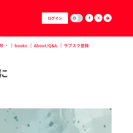
ログイン
号
books
About/Q&A
サブスク登録
に