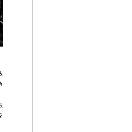
法
動
限
受