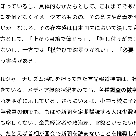
知っているし、具体的なかたちとして、これまでであ
活動を何となくイメージするものの、その意味や意義を
ないか。むしろ、その存在感は日本国内において決して
方として、「上から目線で偉そう」、「押し付けがま
くないし、一方では「横並びで深堀りがない」、「必要
いう実感がある。
れジャーナリズム活動を担ってきた言論報道機関は、
きている。メディア接触状況をみても、各種調査の数
離れを明確に示している。さらにいえば、小中高校に子
大学教員の側でも、もはや新聞を定期購読する人は少数
者も珍しくない。企業経営者や政治家、官僚といったい
ら、たとえば首相が国会で新聞を読まないことを推奨し