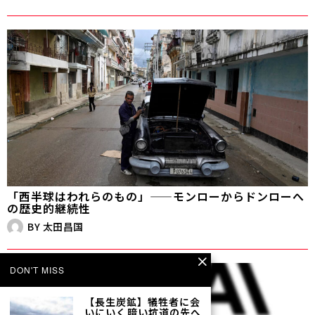
「西半球はわれらのもの」——モンローからドンローへ
の歴史的継続性
BY
太田昌国
DON'T MISS
【長生炭鉱】犠牲者に会
いにいく――暗い坑道の先へ