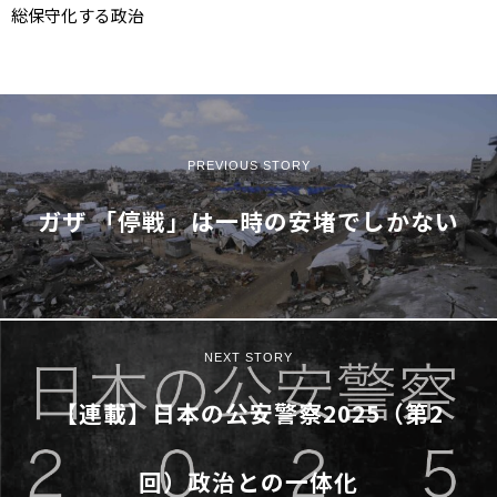
総保守化する政治
PREVIOUS STORY
ガザ 「停戦」は一時の安堵でしかない
NEXT STORY
【連載】日本の公安警察2025（第2
回）政治との一体化