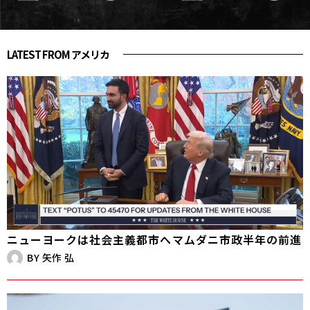
LATEST FROM アメリカ
ニューヨークは社会主義都市へ――マムダニ市政半年の前進
BY
矢作 弘