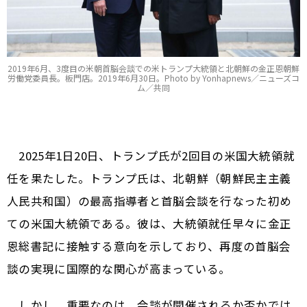
2019年6月、3度目の米朝首脳会談での米トランプ大統領と北朝鮮の金正恩朝鮮
労働党委員長。板門店。2019年6月30日。Photo by Yonhapnews／ニューズコ
ム／共同
2025年1日20日、トランプ氏が2回目の米国大統領就
任を果たした。トランプ氏は、北朝鮮（朝鮮民主主義
人民共和国）の最高指導者と首脳会談を行なった初め
ての米国大統領である。彼は、大統領就任早々に金正
恩総書記に接触する意向を示しており、再度の首脳会
談の実現に国際的な関心が高まっている。
しかし、重要なのは、会談が開催されるか否かでは