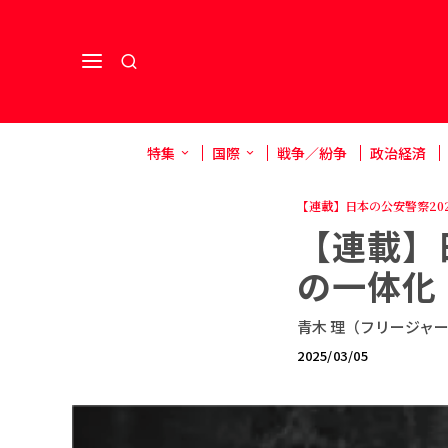
特集
国際
戦争／紛争
政治経済
【連載】日本の公安警察20
【連載】
の一体化
青木 理（フリージャ
2025/03/05