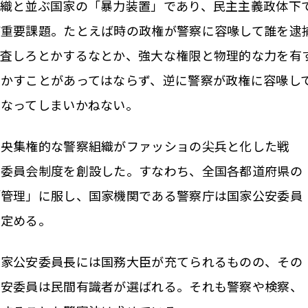
組織と並ぶ国家の「暴力装置」であり、民主主義政体下
が重要課題。たとえば時の政権が警察に容喙して誰を逮
捜査しろとかするなとか、強大な権限と物理的な力を有
かすことがあってはならず、逆に警察が政権に容喙し
になってしまいかねない。
央集権的な警察組織がファッショの尖兵と化した戦
安委員会制度を創設した。すなわち、全国各都道府県の
「管理」に服し、国家機関である警察庁は国家公安委員
は定める。
家公安委員長には国務大臣が充てられるものの、その
公安委員は民間有識者が選ばれる。それも警察や検察、