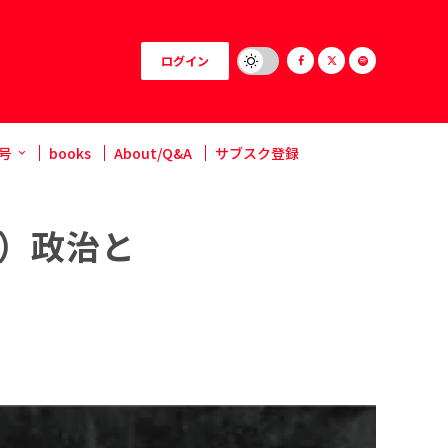
ログイン
号
books
About/Q&A
サブスク登録
回）政治と