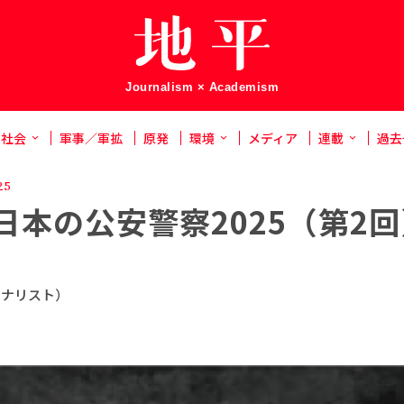
Journalism × Academism
社会
軍事／軍拡
原発
環境
メディア
連載
過去
25
日本の公安警察2025（第2
ーナリスト）