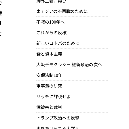
排外主義、再び
で
東アジアの不再戦のために
捕
不戦の100年へ
す
これからの反核
て
新しいコトバのために
食と資本主義
大阪デモクラシー 維新政治の次へ
安保法制10年
軍事費の研究
リッチに課税せよ
性被害と裁判
トランプ政治への反撃
声をあげられる大学へ