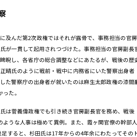
察
年弱に及んだ第2次政権ではそれが露骨で、事務担当の官
博氏が一貫して起用されつづけた。事務担当の官房副長
を睥睨し、各省庁の総合調整などにあたるが、戦後の歴
田正晴氏のように戦前・戦中に内務省にいた警察出身者
足した警察庁の出身者が就いたのは麻生太郎政権の漆間
かった。
氏は菅義偉政権でも引き続き官房副長官を務め、戦後
のような人事は極めて異例。また、霞ヶ関官僚の幹部
発足すると、杉田氏は17年からの4年余にわたってその