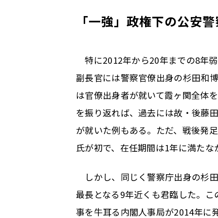
「一強」政権下の公安警
特に2012年から20年までの8
副長官には警察官僚出身の杉田和
は官僚出身者が就いて霞ヶ関全体
を振り返れば、過去には故・後藤
が就いた例もある。ただ、戦後発
氏が初で、在任期間は1年に満たな
しかし、同じく警察庁出身の杉田
最長となる9年近くも君臨した。こ
事を牛耳る内閣人事局が2014年に