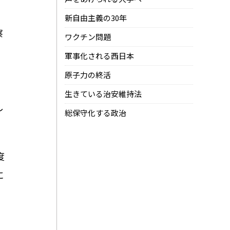
新自由主義の30年
察
ワクチン問題
、
軍事化される西日本
原子力の終活
生きている治安維持法
し
総保守化する政治
度
に