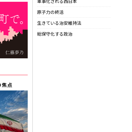
軍事化される西日本
原子力の終活
生きている治安維持法
総保守化する政治
0
の焦点