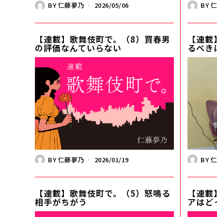
BY
仁藤夢乃
2026/05/06
BY
【連載】歌舞伎町で。（8）買春男
【連載
の評価なんていらない
るべき
BY
仁藤夢乃
2026/01/19
BY
【連載】歌舞伎町で。（5）怒鳴る
【連載
相手がちがう
アはど