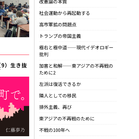
改憲論の本質
社会運動から再起動する
高市軍拡の問題点
トランプの帝国主義
6
極右と極中道——現代イデオロギー
批判
9）生き抜
加害と和解——東アジアの不再戦の
ド
ために2
左派は復活できるか
隣人としての移民
排外主義、再び
東アジアの不再戦のために
不戦の100年へ