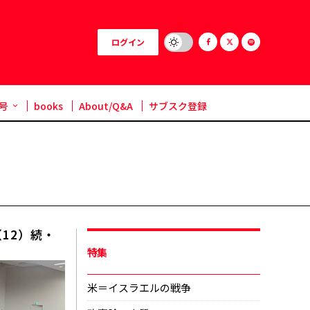
ログイン
号
books
About/Q&A
サブスク登録
12）続・
特集
米＝イスラエルの戦争