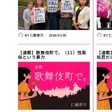
BY
仁藤夢乃
2026/07/05
BY
【連載】歌舞伎町で。（11）性風
【連載
俗という暴力
処罰だ