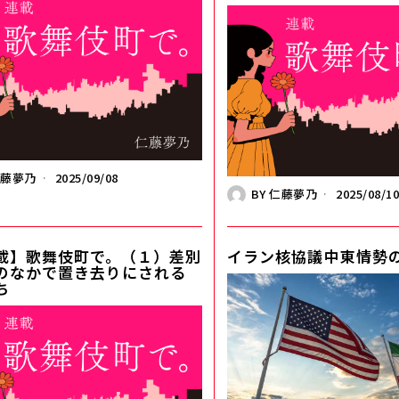
仁藤夢乃
2025/09/08
BY
仁藤夢乃
2025/08/1
載】歌舞伎町で。（１）差別
イラン核協議――中東情勢
のなかで置き去りにされる
ち