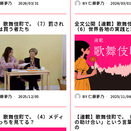
仁藤夢乃
2026/03/31
BY
仁藤夢乃
2026/03/0
】歌舞伎町で。（7）罰され
全文公開【連載】歌舞
は買う者たち
（6）世界各地の実践と
仁藤夢乃
2025/12/05
BY
仁藤夢乃
2025/11/0
】歌舞伎町で。（4）メディ
【連載】歌舞伎町で。（
っちを見てる？
の助け合い」という言
の