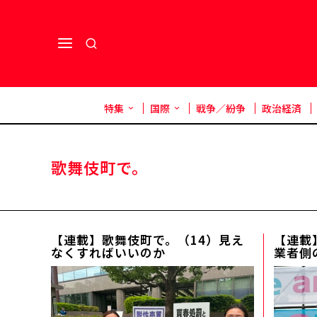
特集
国際
戦争／紛争
政治経済
歌舞伎町で。
【連載】歌舞伎町で。（14）見え
【連載
なくすればいいのか
業者側