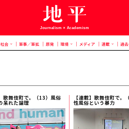
Journalism × Academism
社会
軍事／軍拡
原発
環境
メディア
連載
過去
】歌舞伎町で。（13）風俗
【連載】歌舞伎町で。（
の呆れた論理
性風俗という暴力