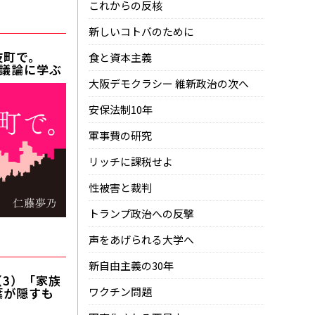
これからの反核
1
新しいコトバのために
伎町で。
食と資本主義
議論に学ぶ
大阪デモクラシー 維新政治の次へ
安保法制10年
軍事費の研究
リッチに課税せよ
性被害と裁判
トランプ政治への反撃
6
声をあげられる大学へ
新自由主義の30年
3）「家族
葉が隠すも
ワクチン問題