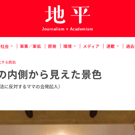
Journalism × Academism
社会
軍事／軍拡
原発
環境
メディア
連載
過去
化する政治
の内側から見えた景色
法に反対するママの会発起人）