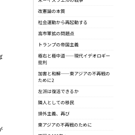
改憲論の本質
社会運動から再起動する
高市軍拡の問題点
トランプの帝国主義
極右と極中道——現代イデオロギー
ば
批判
加害と和解——東アジアの不再戦の
。
ために2
左派は復活できるか
隣人としての移民
排外主義、再び
東アジアの不再戦のために
が