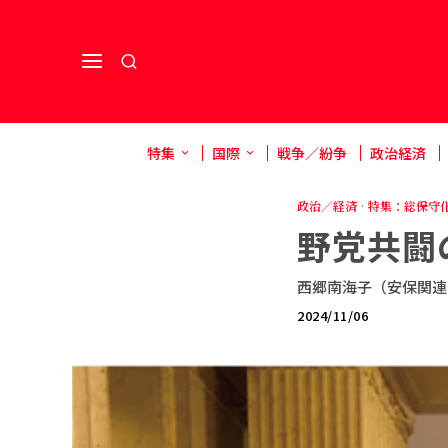
特集
国際
戦争／紛争
政治経済
政治／経済
·
特集：総保守
野党共闘
西郷南海子（安保関連
2024/11/06