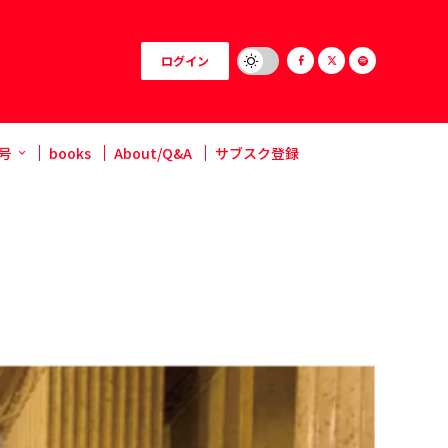
ログイン
号
books
About/Q&A
サブスク登録