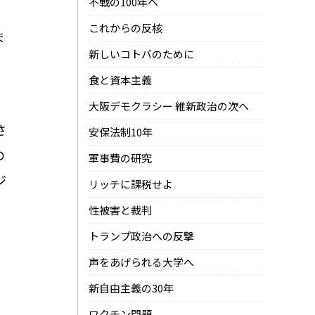
不戦の100年へ
これからの反核
ま
新しいコトバのために
食と資本主義
。
大阪デモクラシー 維新政治の次へ
さ
安保法制10年
の
軍事費の研究
ジ
リッチに課税せよ
性被害と裁判
トランプ政治への反撃
会
声をあげられる大学へ
新自由主義の30年
ワクチン問題