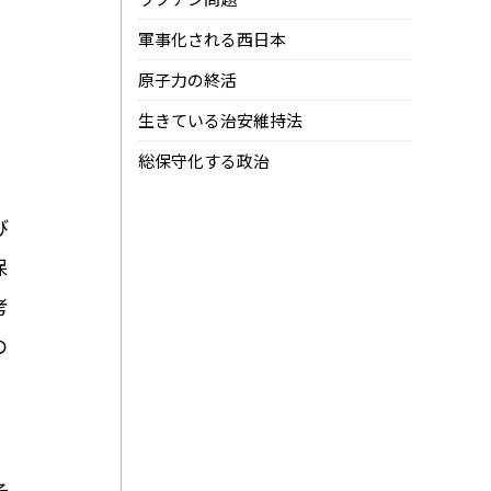
軍事化される西日本
原子力の終活
生きている治安維持法
総保守化する政治
び
保
考
の
そ