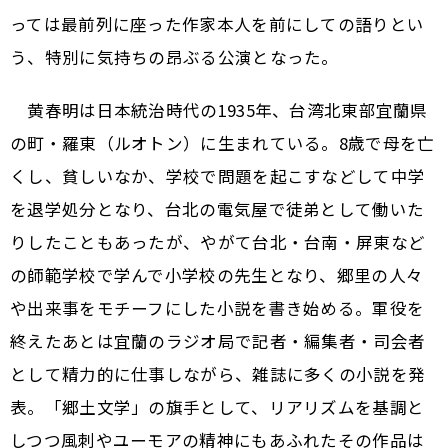
っては最前列に座った作家本人を前にしての語りとい
う、特別に気持ちの昂ぶる公演となった。
黄春明は日本統治時代の1935年、台湾北東部宜蘭県
の町・羅東（ルオトン）に生まれている。8歳で母を亡
くし、貧しいなか、学校で問題を起こすなどして中学
を退学処分となり、台北の電気屋で徒弟として働いた
りしたこともあったが、やがて台北・台南・屏東など
の師範学校で学んで小学校の先生となり、郷里の人々
や出来事をモチーフにした小説を書き始める。軍役を
終えたあとは宜蘭のラジオ局で記者・編集者・司会者
として精力的に仕事しながら、雑誌に多くの小説を発
表。「郷土文学」の旗手として、リアリズムを基調と
しつつ風刺やユーモアの精神にもあふれたその作品は