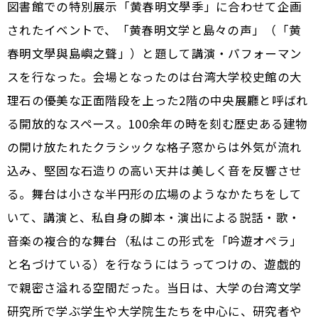
図書館での特別展示「黄春明文學季」に合わせて企画
されたイベントで、「黄春明文学と島々の声」（「黄
春明文學與島嶼之聲」）と題して講演・パフォーマン
スを行なった。会場となったのは台湾大学校史館の大
理石の優美な正面階段を上った2階の中央展廳と呼ばれ
る開放的なスペース。100余年の時を刻む歴史ある建物
の開け放たれたクラシックな格子窓からは外気が流れ
込み、堅固な石造りの高い天井は美しく音を反響させ
る。舞台は小さな半円形の広場のようなかたちをして
いて、講演と、私自身の脚本・演出による説話・歌・
音楽の複合的な舞台（私はこの形式を「吟遊オペラ」
と名づけている）を行なうにはうってつけの、遊戯的
で親密さ溢れる空間だった。当日は、大学の台湾文学
研究所で学ぶ学生や大学院生たちを中心に、研究者や