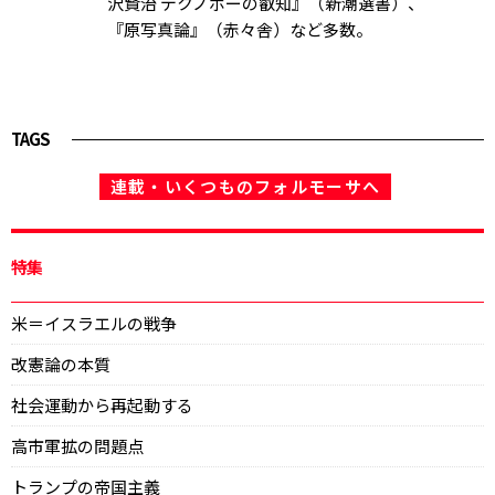
沢賢治 デクノボーの叡知』（新潮選書）、
『原写真論』（赤々舎）など多数。
TAGS
連載・いくつものフォルモーサへ
特集
米＝イスラエルの戦争
改憲論の本質
社会運動から再起動する
高市軍拡の問題点
トランプの帝国主義