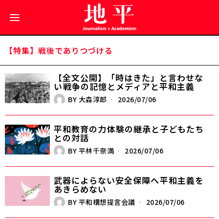
【特集】戦後でありつづける
【全文公開】「時はきた」と言わせな
い――戦争の記憶とメディアと平和主義
BY
大森淳郎
2026/07/06
平和教育の力――体験の継承と子どもたち
との対話
BY
平林千奈満
2026/07/06
武器によらない安全保障へ――平和主義を
あきらめない
BY
平和構想提言会議
2026/07/06