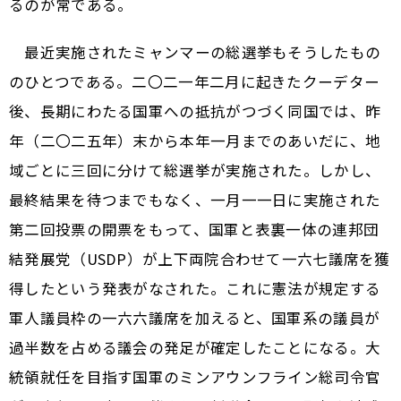
るのが常である。
最近実施されたミャンマーの総選挙もそうしたもの
のひとつである。二〇二一年二月に起きたクーデター
後、長期にわたる国軍への抵抗がつづく同国では、昨
年（二〇二五年）末から本年一月までのあいだに、地
域ごとに三回に分けて総選挙が実施された。しかし、
最終結果を待つまでもなく、一月一一日に実施された
第二回投票の開票をもって、国軍と表裏一体の連邦団
結発展党（USDP）が上下両院合わせて一六七議席を獲
得したという発表がなされた。これに憲法が規定する
軍人議員枠の一六六議席を加えると、国軍系の議員が
過半数を占める議会の発足が確定したことになる。大
統領就任を目指す国軍のミンアウンフライン総司令官