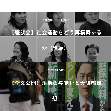
PREVIOUS STORY
【座談会】社会運動をどう再構築する
か（後編）
NEXT STORY
【全文公開】維新の与党化と大阪都構
想