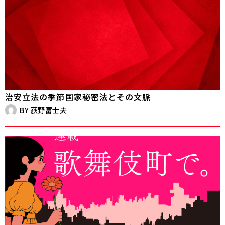
治安立法の季節――国家秘密法とその文脈
BY
荻野富士夫