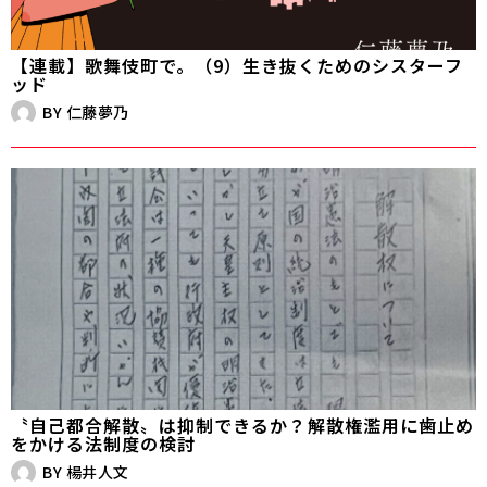
【連載】歌舞伎町で。（9）生き抜くためのシスターフ
ッド
BY
仁藤夢乃
〝自己都合解散〟は抑制できるか？――解散権濫用に歯止め
をかける法制度の検討
BY
楊井人文