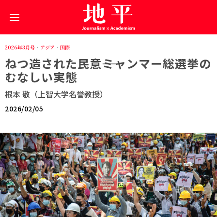
2026年3月号
·
アジア
·
国際
ねつ造された民意――ミャンマー総選挙の
むなしい実態
根本 敬（上智大学名誉教授）
2026/02/05