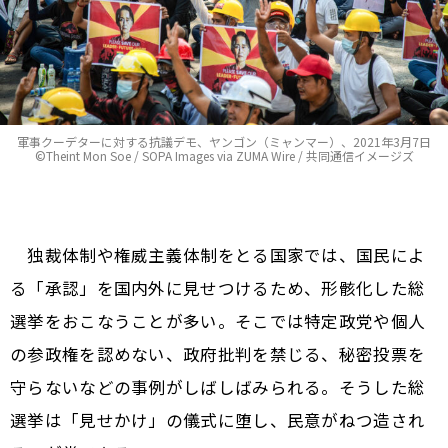
軍事クーデターに対する抗議デモ、ヤンゴン（ミャンマー）、2021年3月7日
©Theint Mon Soe / SOPA Images via ZUMA Wire / 共同通信イメージズ
独裁体制や権威主義体制をとる国家では、国民によ
る「承認」を国内外に見せつけるため、形骸化した総
選挙をおこなうことが多い。そこでは特定政党や個人
の参政権を認めない、政府批判を禁じる、秘密投票を
守らないなどの事例がしばしばみられる。そうした総
選挙は「見せかけ」の儀式に堕し、民意がねつ造され