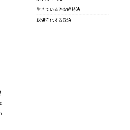
生きている治安維持法
総保守化する政治
日
炭
本
い