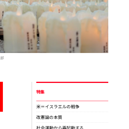
集部
特集
米＝イスラエルの戦争
改憲論の本質
社会運動から再起動する