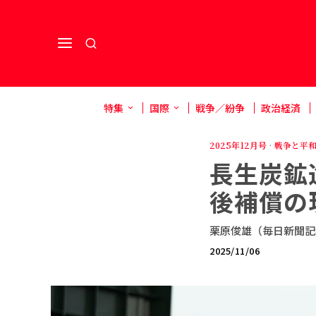
特集
国際
戦争／紛争
政治経済
2025年12月号
·
戦争と平
長生炭鉱
後補償の
栗原俊雄（毎日新聞記
2025/11/06