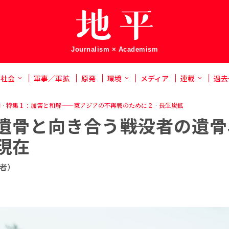
Journalism × Academism
社会
軍事／軍拡
原発
環境
メディア
連載
過去
和
·
特集１：加害と和解——東アジアの不再戦のために２
·
長生炭鉱
遺骨と向き合う――戦没者の遺
現在
者）