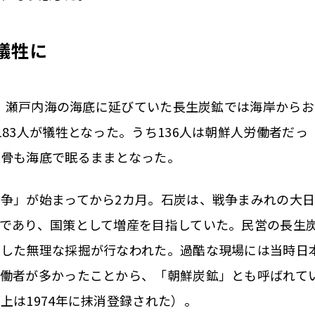
犠牲に
部、瀬戸内海の海底に延びていた長生炭鉱では海岸からお
83人が犠牲となった。うち136人は朝鮮人労働者だっ
遺骨も海底で眠るままとなった。
争」が始まってから2カ月。石炭は、戦争まみれの大
であり、国策として増産を目指していた。民営の長生
視した無理な採掘が行なわれた。過酷な現場には当時日
労働者が多かったことから、「朝鮮炭鉱」とも呼ばれて
上は1974年に抹消登録された）。