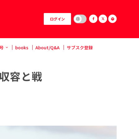
ログイン
号
books
About/Q&A
サブスク登録
骨収容と戦