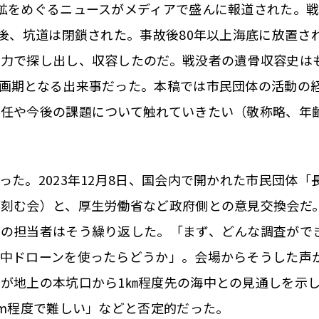
鉱をめぐるニュースがメディアで盛んに報道された。
た後、坑道は閉鎖された。事故後80年以上海底に放置さ
独力で探し出し、収容したのだ。戦没者の遺骨収容史は
画期となる出来事だった。本稿では市民団体の活動の
責任や今後の課題について触れていきたい（敬称略、年
た。2023年12月8日、国会内で開かれた市民団体「
（刻む会）と、厚生労働省など政府側との意見交換会だ
省の担当者はそう繰り返した。「まず、どんな調査がで
水中ドローンを使ったらどうか」。会場からそうした声
が地上の本坑口から1㎞程度先の海中との見通しを示
0m程度で難しい」などと否定的だった。