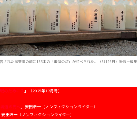
容された頭蓋骨の前に183本の「追悼の灯」が並べられた。（8月26日）撮影＝編
戦のために２
」（2025年12月号）
い坑道の先へ
」安田浩一（ノンフィクションライター）
」安田浩一（ノンフィクションライター）