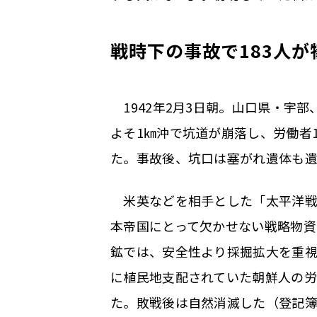
戦時下の事故で183人が
1942年2月3日朝。山口県・宇
よそ1㎞沖で坑道が崩落し、労働者1
た。事故後、坑口は塞がれ遺体も
米英などを相手とした「太平洋戦
本帝国にとって欠かせない戦略物資
鉱では、安全性より採掘拡大を重
に植民地支配されていた朝鮮人の
た。敗戦後は自然消滅した（登記簿