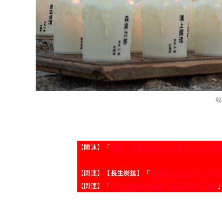
収
【関連】「
特集：加害と和解ーー東アジアの不再
【関連】
【長生炭鉱】「
犠牲者に会いにいく――暗
【関連】「
ルポ 長生炭鉱――海底に眠る朝鮮人遺骨