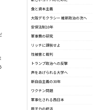
食と資本主義
て
大阪デモクラシー 維新政治の次へ
安保法制10年
だ
軍事費の研究
リッチに課税せよ
性被害と裁判
ま
トランプ政治への反撃
う
声をあげられる大学へ
新自由主義の30年
ワクチン問題
軍事化される西日本
原子力の終活