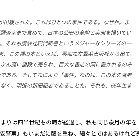
が出版された。これはひとつの事件である。なぜか。ま
調査室まで含めて、日本の公安の全貌と実態を描いてい
。それも講談社現代新書というメジャーなシリーズの一
従来、この種の本といえば、零細な左翼系出版社から出て、
くぶん高い値段で売られ、巨大な書店の隅に置かれるのみ
行である。そしてなにより「事件」なのは、この本の著者
なく、現役の新聞記者であることだ。それも、66年生ま
つまりは四半世紀もの時が経過し、私も同じ歳月の年を
公安警察』もいまだに版を重ね、細々とではあるけれど