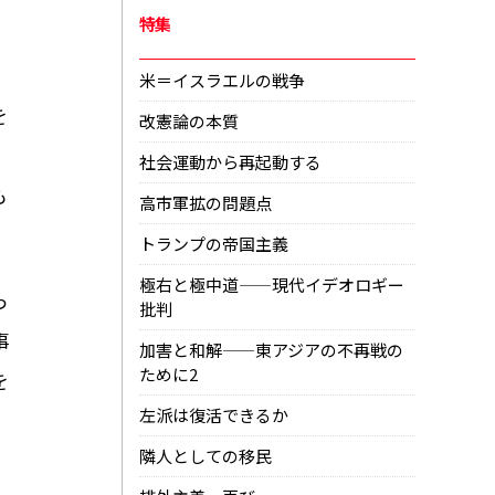
特集
米＝イスラエルの戦争
を
改憲論の本質
社会運動から再起動する
も
高市軍拡の問題点
トランプの帝国主義
極右と極中道——現代イデオロギー
っ
批判
事
加害と和解——東アジアの不再戦の
ために2
を
左派は復活できるか
隣人としての移民