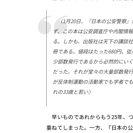
〈1月20日、『日本の公安警察』
ず、この本は公安調査庁や内閣情報
る。しかも、出版社は天下の講談社
冊である。値段はたった680円。
少部数発行であるから必然的にい
だった。それが堂々の大量部数発
が反体制運動の活動家でも学者でも
れの33歳と若い〉
早いものであれからもう25年、
重ねてしまった。一方、『日本の