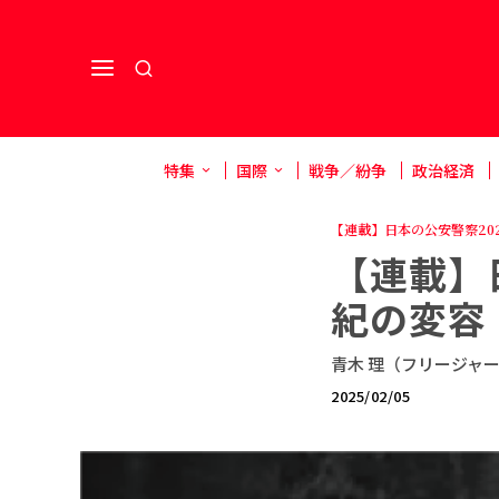
特集
国際
戦争／紛争
政治経済
【連載】日本の公安警察20
【連載】
紀の変容
青木 理（フリージャ
2025/02/05