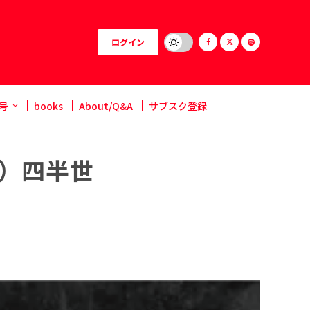
ログイン
号
books
About/Q&A
サブスク登録
回）四半世