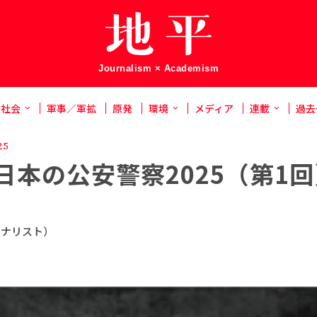
Journalism × Academism
社会
軍事／軍拡
原発
環境
メディア
連載
過去
25
日本の公安警察2025（第1
ーナリスト）