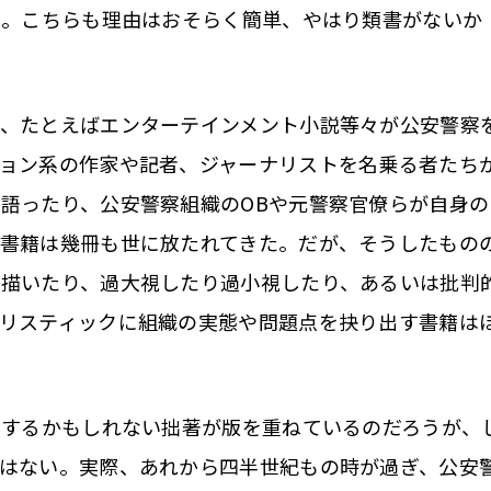
る。こちらも理由はおそらく簡単、やはり類書がないか
、たとえばエンターテインメント小説等々が公安警察
ョン系の作家や記者、ジャーナリストを名乗る者たち
語ったり、公安警察組織のOBや元警察官僚らが自身の
書籍は幾冊も世に放たれてきた。だが、そうしたもの
に描いたり、過大視したり過小視したり、あるいは批判
リスティックに組織の実態や問題点を抉り出す書籍は
属するかもしれない拙著が版を重ねているのだろうが、
はない。実際、あれから四半世紀もの時が過ぎ、公安