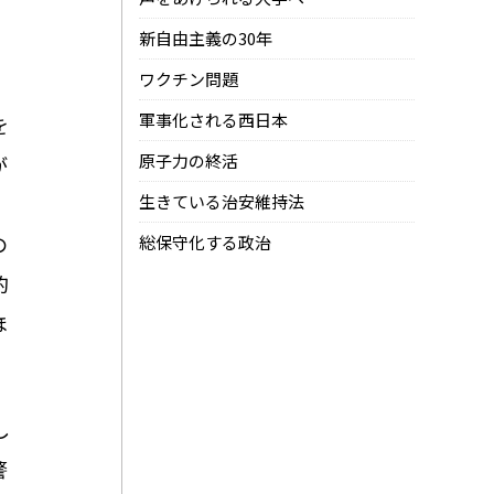
新自由主義の30年
ワクチン問題
軍事化される西日本
を
原子力の終活
が
生きている治安維持法
の
総保守化する政治
的
ほ
し
警