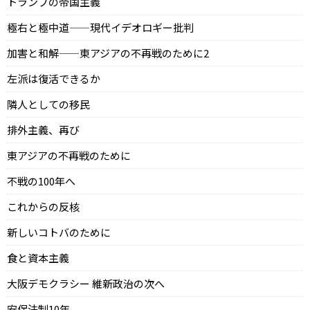
トランプの帝国主義
極右と極中道——現代イデオロギー批判
加害と和解——東アジアの不再戦のために2
左派は復活できるか
隣人としての移民
排外主義、再び
東アジアの不再戦のために
不戦の100年へ
これからの反核
新しいコトバのために
食と資本主義
大阪デモクラシー 維新政治の次へ
安保法制10年