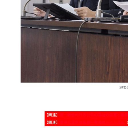
記者
【関連】
統一教会の行方――公共の福祉の侵害と信
【関連】
醜悪な日本の私――統一教会のレイシズム