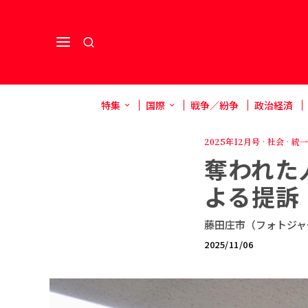
特集
国際
戦争／紛争
政治経済
2025年12月号
·
社会
·
統一
奪われた
よる提訴
藤田庄市（フォトジャ
2025/11/06