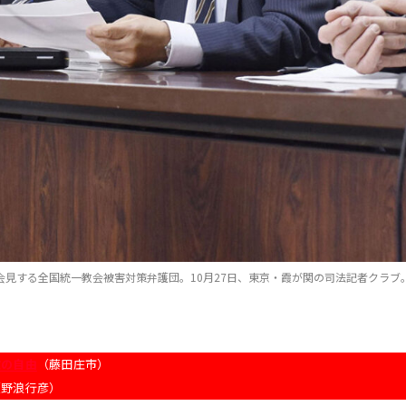
会見する全国統一教会被害対策弁護団。10月27日、東京・霞が関の司法記者クラブ
教の自由
（藤田庄市）
（野浪行彦）