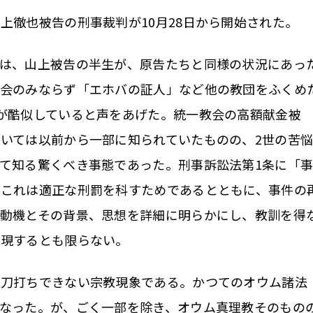
徹也被告の刑事裁判が10月28日から開始された。
は、山上被告の半生が、原告たちと同様の状況にあっ
教会のみならず「エホバの証人」など他の教団をふくめ
が酷似していると声をあげた。統一教会の高額献金被
いては以前から一部に知られていたものの、2世の苦
て知る驚くべき事態であった。刑事訴訟法第1条に「
、これは適正な刑罰を科すためであるとともに、事件の
の動機とその背景、思想を詳細に明らかにし、教訓を得
出現するとも限らない。
刀打ちできない宗教現象である。かつてのオウム諸法
なった。が、ごく一部を除き、オウム真理教そのもの