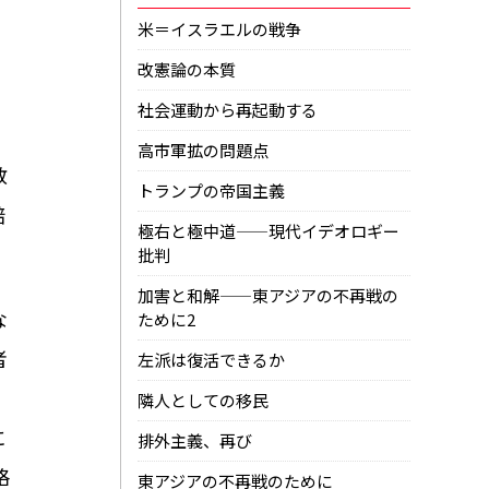
米＝イスラエルの戦争
改憲論の本質
社会運動から再起動する
高市軍拡の問題点
教
トランプの帝国主義
賠
極右と極中道——現代イデオロギー
批判
加害と和解——東アジアの不再戦の
な
ために2
者
左派は復活できるか
隣人としての移民
に
排外主義、再び
格
東アジアの不再戦のために