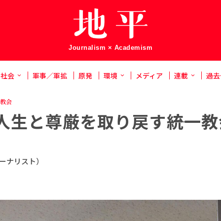
Journalism × Academism
社会
軍事／軍拡
原発
環境
メディア
連載
過去
教会
人生と尊厳を取り戻す――統一教
ーナリスト）