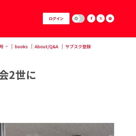
ログイン
号
books
About/Q&A
サブスク登録
会2世に