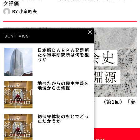
ク評価
BY
小泉昭夫
DON'T MISS
日本版ＤＡＲＰＡ発足――新
たな軍事研究所は何を狙
うか
地べたからの民主主義を――
地域からの修復
フッ素の社会史 PFAS問題の淵源—— （第1回）「夢
の物質」の誕生
BY
天笠啓祐
総保守体制のもとでどう
たたかうか
©
2026
地平社 All rights reserved. Designed by
Kinoko Publishing
.