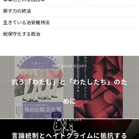
原子力の終活
生きている治安維持法
総保守化する政治
PREVIOUS STORY
抗う「わたし」と「わたしたち」のた
めに
NEXT STORY
言論統制とヘイトクライムに抵抗する