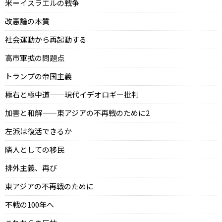
米＝イスラエルの戦争
改憲論の本質
社会運動から再起動する
高市軍拡の問題点
トランプの帝国主義
極右と極中道——現代イデオロギー批判
加害と和解——東アジアの不再戦のために2
左派は復活できるか
隣人としての移民
排外主義、再び
東アジアの不再戦のために
不戦の100年へ