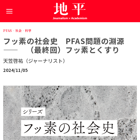
PFAS
·
社会
·
科学
フッ素の社会史 PFAS問題の淵源
—— （最終回）フッ素とくすり
天笠啓祐（ジャーナリスト）
2024/11/05