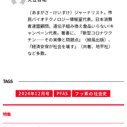
（あまがさ・けいすけ）ジャーナリスト。市
民バイオテクノロジー情報室代表。日本消費
者連盟顧問。遺伝子組み換え食品いらない!キ
ャンペーン代表。著書に、『新型コロナワク
チン——その実像と問題点』（緑風出版）、
『経済安保が社会を壊す』（共著、地平社）
など多数。
TAGS
2024年12月号
PFAS
フッ素の社会史
特集