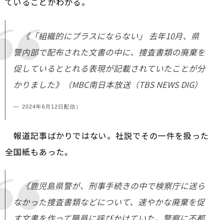
ていることがわかる。
《「組織的にプラスにならない」 去年10月、県
警内部で配布された文書の中に、捜査書類の廃棄を
促しているととれる表現が記載されていたことが分
かりました》（MBC南日本放送（TBS NEWS DIG）
2024年6月12日配信）
報道記事ばかりではない。社説でその一件を扱った
全国紙もあった。
《鹿児島県警が、刑事手続きの中で検察庁に送ら
なかった捜査書類などについて、速やかな廃棄を促
す文書を作って職員に呼びかけていた。警察に不都