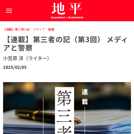
【連載】第三者の記
·
メディア
·
報道
【連載】第三者の記（第3回） メディ
アと警察
小笠原 淳（ライター）
2025/02/05