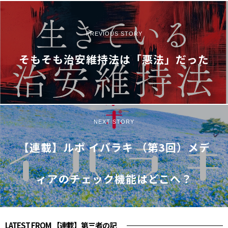
PREVIOUS STORY
そもそも治安維持法は「悪法」だった
NEXT STORY
【連載】ルポ イバラキ （第3回）メデ
ィアのチェック機能はどこへ？
LATEST FROM 【連載】第三者の記