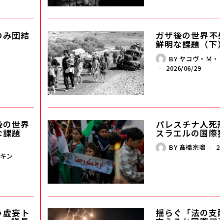
のみ団結
ガザ後の世界――
鮮明な課題（下
BY
ヤコヴ・Ｍ・
2026/06/29
世界――
パレスチナ人死
な課題
スラエルの国際
BY
髙橋宗瑠
2
キン
妄――ト
揺らぐ「法の支