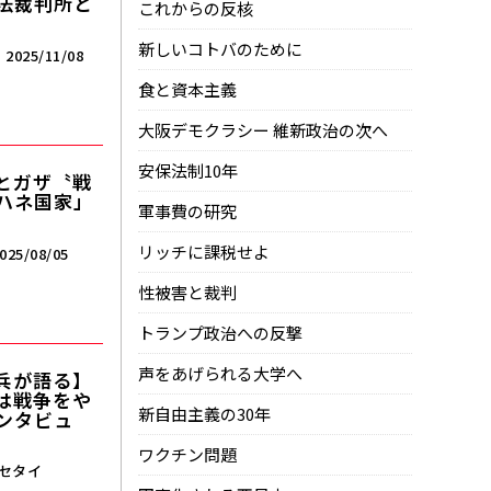
司法裁判所と
これからの反核
新しいコトバのために
2025/11/08
食と資本主義
大阪デモクラシー 維新政治の次へ
安保法制10年
とガザ〝戦
ハネ国家」
軍事費の研究
リッチに課税せよ
025/08/05
性被害と裁判
トランプ政治への反撃
声をあげられる大学へ
兵が語る】
は戦争をや
新自由主義の30年
ンタビュ
ワクチン問題
セタイ