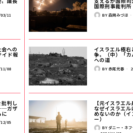
会〟議長
支えるか――国際
国際刑事裁判所
/03/11
BY
森岡みづほ
社会への
イスラエル極右
サイド報
争〟（中）「カ
への道
/11/08
BY
赤尾光春
2
を批判し
【元イスラエル
──ガザ
なぜイスラエル
もに
めないのか（イ
ー）
/12/05
BY
ダニー・ネフ