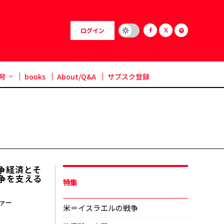
ログイン
号
books
About/Q&A
サブスク登録
争経済とそ
争を支える
特集
ァー
米＝イスラエルの戦争