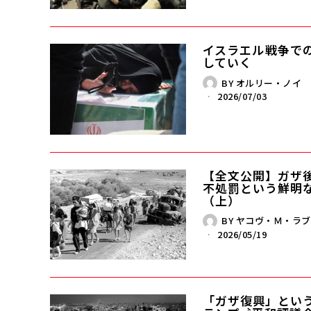
イスラエル――戦争で
していく
BY
オルリー・ノイ
2026/07/03
【全文公開】ガザ後の
不処罰という鮮明
（上）
BY
ヤコヴ・Ｍ・ラブ
2026/05/19
「ガザ復興」という虚