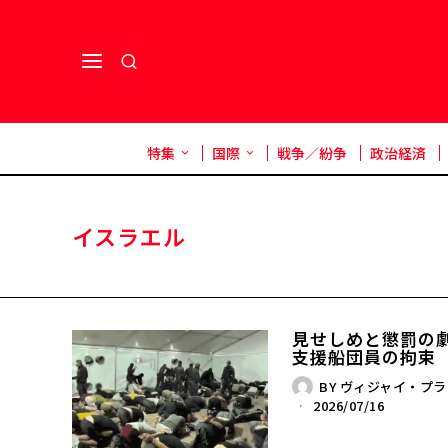
特集
国際
戦争／紛争
政治経済
イスラエル
見せしめと懲罰の劇場
支援船団員の拘束
BY
ヴィジャイ・プラ
2026/07/16