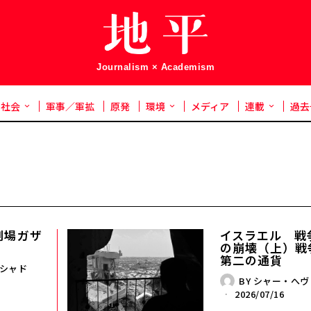
Journalism × Academism
社会
軍事／軍拡
原発
環境
メディア
連載
過去
――ガザ
イスラエル 戦
の崩壊（上）戦
第二の通貨
シャド
BY
シャー・へヴ
2026/07/16