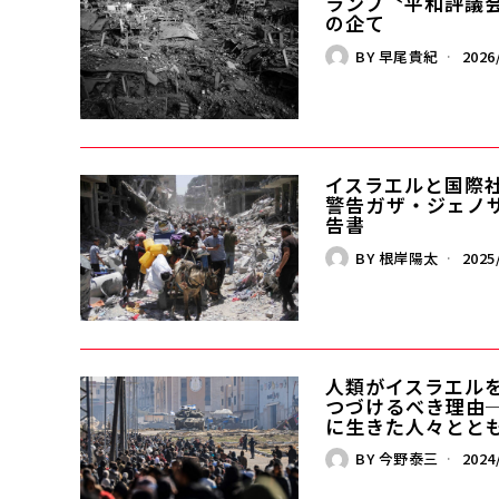
ランプ〝平和評議
の企て
BY
早尾貴紀
2026
イスラエルと国際
警告――ガザ・ジェノ
告書
BY
根岸陽太
2025
人類がイスラエル
つづけるべき理由
に生きた人々とと
BY
今野泰三
2024