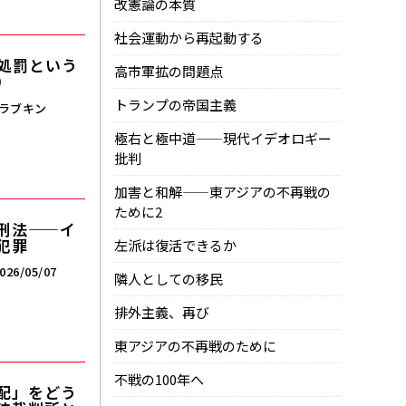
改憲論の本質
社会運動から再起動する
不処罰という
高市軍拡の問題点
）
トランプの帝国主義
ラブキン
極右と極中道——現代イデオロギー
批判
加害と和解——東アジアの不再戦の
ために2
刑法——イ
犯罪
左派は復活できるか
026/05/07
隣人としての移民
排外主義、再び
東アジアの不再戦のために
不戦の100年へ
配」をどう