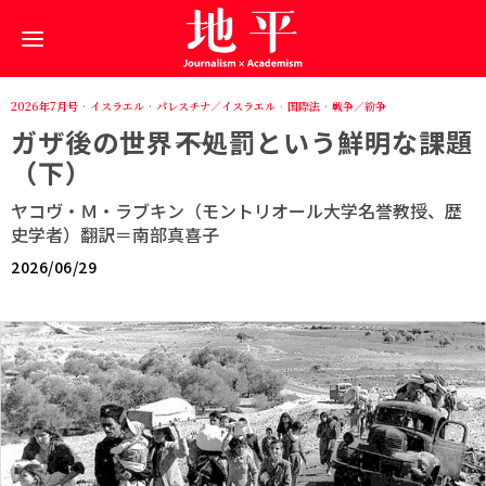
2026年7月号
·
イスラエル
·
パレスチナ／イスラエル
·
国際法
·
戦争／紛争
ガザ後の世界――不処罰という鮮明な課題
（下）
ヤコヴ・Ｍ・ラブキン（モントリオール大学名誉教授、歴
史学者）翻訳＝南部真喜子
2026/06/29