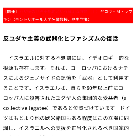
【関連】
ガザ後の世界――不処罰という鮮明な課題（上）
ヤコヴ・Ｍ・ラブ
キン（モントリオール大学名誉教授、歴史学者）
反ユダヤ主義の武器化とファシズムの復活
イスラエルに対する不処罰には、イデオロギー的な
根源も存在します。それは、ヨーロッパにおけるナチ
スによるジェノサイドの記憶を「武器」として利用す
ることです。イスラエルは、自らを80年以上前にヨー
ロッパ人に殺害されたユダヤ人の集団的な受益者（a
collective legatee）であると位置づけています。ドイ
ツはもとより他の欧米諸国もある程度はこの立場に同
調し、イスラエルへの支援を正当化されるべき国家的