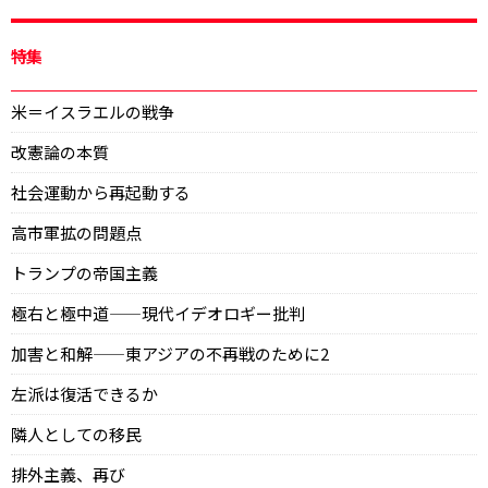
特集
米＝イスラエルの戦争
改憲論の本質
社会運動から再起動する
高市軍拡の問題点
トランプの帝国主義
極右と極中道——現代イデオロギー批判
加害と和解——東アジアの不再戦のために2
左派は復活できるか
隣人としての移民
排外主義、再び