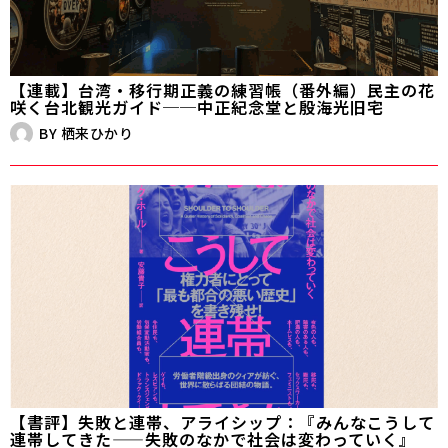
【連載】台湾・移行期正義の練習帳（番外編）民主の花
咲く台北観光ガイド──中正紀念堂と殷海光旧宅
BY
栖来ひかり
【書評】失敗と連帯、アライシップ：『みんなこうして
連帯してきた——失敗のなかで社会は変わっていく』