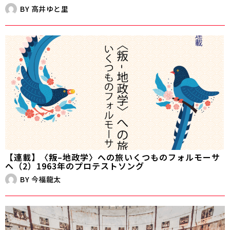
BY
高井ゆと里
【連載】〈叛–地政学〉への旅――いくつものフォルモーサ
へ（2）1963年のプロテストソング
BY
今福龍太