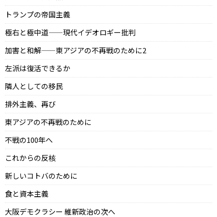
トランプの帝国主義
極右と極中道——現代イデオロギー批判
加害と和解——東アジアの不再戦のために2
左派は復活できるか
隣人としての移民
排外主義、再び
東アジアの不再戦のために
不戦の100年へ
これからの反核
新しいコトバのために
食と資本主義
大阪デモクラシー 維新政治の次へ