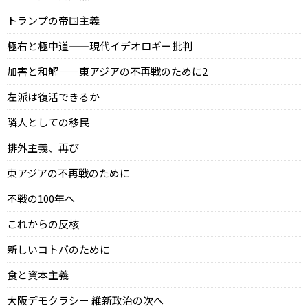
トランプの帝国主義
極右と極中道——現代イデオロギー批判
加害と和解——東アジアの不再戦のために2
左派は復活できるか
隣人としての移民
排外主義、再び
東アジアの不再戦のために
不戦の100年へ
これからの反核
新しいコトバのために
食と資本主義
大阪デモクラシー 維新政治の次へ