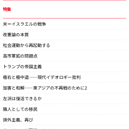
特集
米＝イスラエルの戦争
改憲論の本質
社会運動から再起動する
高市軍拡の問題点
トランプの帝国主義
極右と極中道——現代イデオロギー批判
加害と和解——東アジアの不再戦のために2
左派は復活できるか
隣人としての移民
排外主義、再び