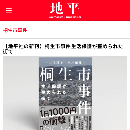
桐生市事件
【地平社の新刊】桐生市事件――生活保護が歪められた
街で