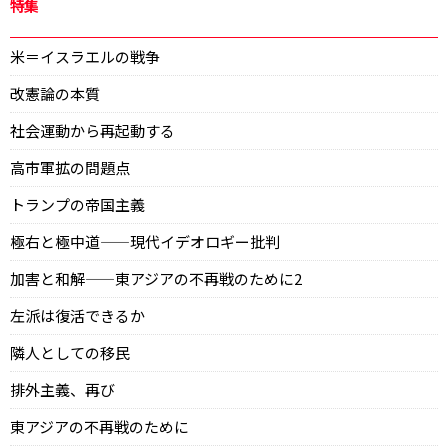
特集
米＝イスラエルの戦争
改憲論の本質
社会運動から再起動する
高市軍拡の問題点
トランプの帝国主義
極右と極中道——現代イデオロギー批判
加害と和解——東アジアの不再戦のために2
左派は復活できるか
隣人としての移民
排外主義、再び
東アジアの不再戦のために