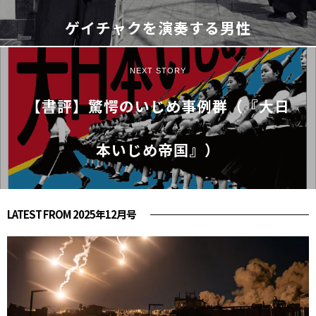
ゲイチャクを演奏する男性
NEXT STORY
【書評】驚愕のいじめ事例群（『大日
本いじめ帝国』）
LATEST FROM 2025年12月号