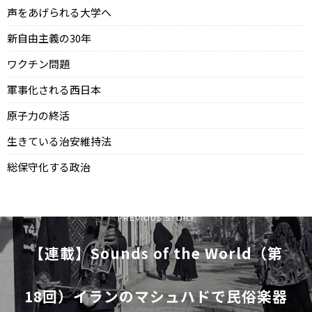
声をあげられる大学へ
新自由主義の30年
ワクチン問題
軍事化される西日本
原子力の終活
生きている治安維持法
総保守化する政治
PREVIOUS STORY
【連載】Sounds of the World（第
18回）イランのマシュハドで民俗楽器