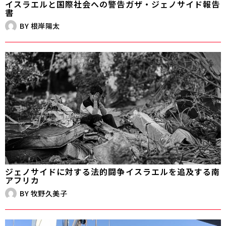
イスラエルと国際社会への警告――ガザ・ジェノサイド報告
書
BY
根岸陽太
ジェノサイドに対する法的闘争――イスラエルを追及する南
アフリカ
BY
牧野久美子