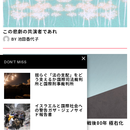
この悲劇の共演者であれ
BY
池田香代子
DON'T MISS
揺らぐ「法の支配」をど
う支えるか――国際司法裁判
所と国際刑事裁判所
イスラエルと国際社会へ
の警告――ガザ・ジェノサイ
ド報告書
【全文公開】〈高橋哲哉さんに聞く〉戦後80年 極右化
する政治、劣化する歴史認識