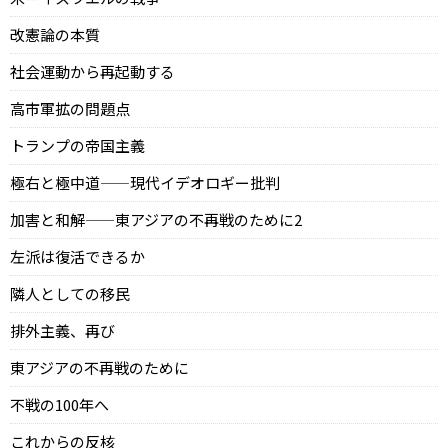
改憲論の本質
社会運動から再起動する
高市軍拡の問題点
トランプの帝国主義
極右と極中道——現代イデオロギー批判
加害と和解——東アジアの不再戦のために2
左派は復活できるか
隣人としての移民
排外主義、再び
東アジアの不再戦のために
不戦の100年へ
これからの反核