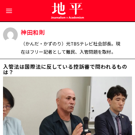
神田和則
（かんだ・かずのり）元TBSテレビ社会部長。現
在はフリー記者として難民、入管問題を取材。
入管法は国際法に反している――控訴審で問われるもの
は？