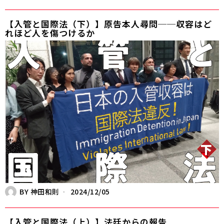
【入管と国際法（下）】原告本人尋問──収容はど
れほど人を傷つけるか
BY
神田和則
2024/12/05
【入管と国際法（上）】法廷からの報告