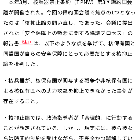
本年3月、核兵器禁止条約（TPNW）第3回締約国会
議が開催された。今回の締約国会議で焦点の1つとなっ
たのは「核抑止論の問い直し」であった。会議に提出
された「安全保障上の懸念に関する協議プロセス」の
（注1）
報告書
は、以下のような点を挙げて、核保有国と
同盟国が自らの安全保障にとって必要だとする核抑止
論を批判した。
・核兵器が、核保有国が関与する戦争や非核保有国に
よる核保有国への武力攻撃を抑止できなかった事例が
存在すること。
・核抑止論では、政治指導者が「合理的」に行動する
ことが想定されている。しかし、現実には、彼ら彼女
らは時間的制約を受けながら、不完全かつ誤解してい