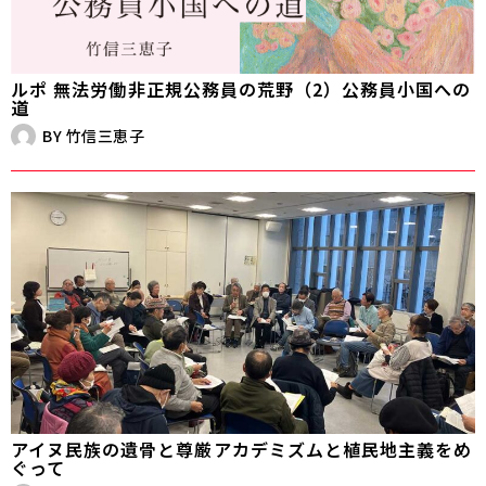
ルポ 無法労働――非正規公務員の荒野（2）公務員小国への
道
BY
竹信三恵子
アイヌ民族の遺骨と尊厳――アカデミズムと植民地主義をめ
ぐって