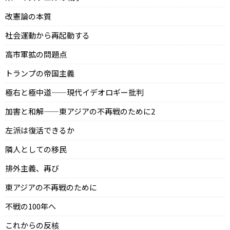
改憲論の本質
社会運動から再起動する
高市軍拡の問題点
トランプの帝国主義
極右と極中道——現代イデオロギー批判
加害と和解——東アジアの不再戦のために2
左派は復活できるか
隣人としての移民
排外主義、再び
東アジアの不再戦のために
不戦の100年へ
これからの反核