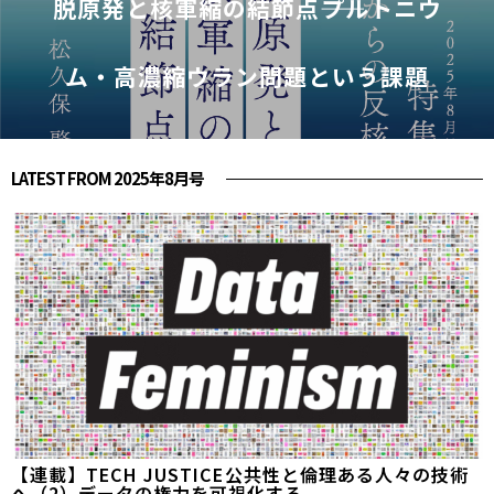
脱原発と核軍縮の結節点――プルトニウ
ム・高濃縮ウラン問題という課題
LATEST FROM 2025年8月号
【連載】TECH JUSTICE――公共性と倫理ある人々の技術
へ（2）データの権力を可視化する