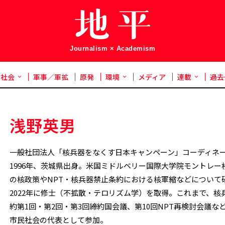
Journalism × Academism
社会
軍事／軍拡
原発
環境
メディア
連載
過去
浅野英男
一般社団法人「核兵器をなくす日本キャンペーン」コーディネ
1996年、茨城県出身。米国ミドルベリー国際大学院モントレー
の核政策やNPT・核兵器禁止条約における核軍縮などについて
2022年に修士（不拡散・テロリズム学）を取得。これまで、核
約第1回・第2回・第3回締約国会議、第10回NPT再検討会議な
市民社会の代表として参加。