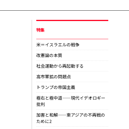
特集
米＝イスラエルの戦争
改憲論の本質
社会運動から再起動する
高市軍拡の問題点
トランプの帝国主義
極右と極中道——現代イデオロギー
批判
加害と和解——東アジアの不再戦の
ために2