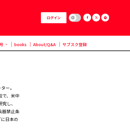
ログイン
号
books
About/Q&A
サブスク登録
ーター。
校で、米中
研究し、
兵器禁止条
どに日本の